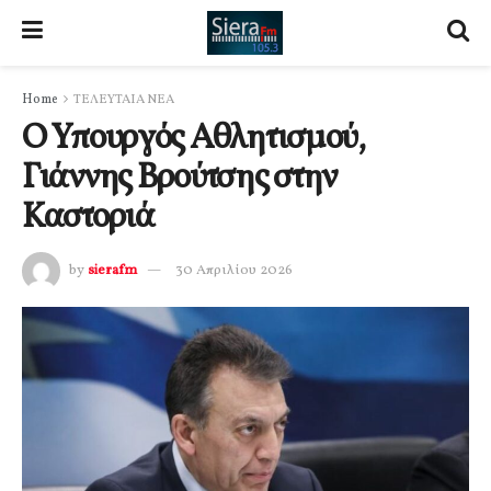
Home
ΤΕΛΕΥΤΑΙΑ ΝΕΑ
Ο Υπουργός Αθλητισμού,
Γιάννης Βρούτσης στην
Καστοριά
by
sierafm
30 Απριλίου 2026