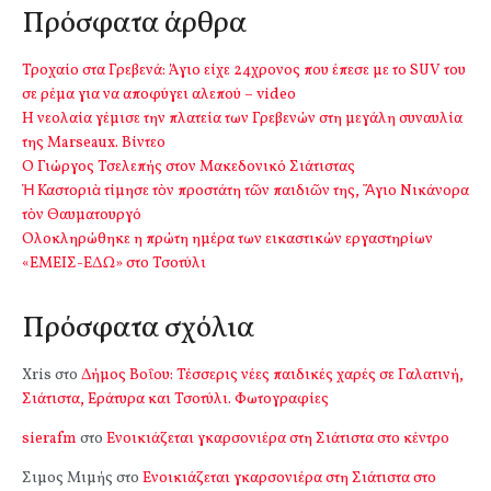
Πρόσφατα άρθρα
Τροχαίο στα Γρεβενά: Άγιο είχε 24χρονος που έπεσε με το SUV του
σε ρέμα για να αποφύγει αλεπού – video
Η νεολαία γέμισε την πλατεία των Γρεβενών στη μεγάλη συναυλία
της Marseaux. Βίντεο
Ο Γιώργος Τσελεπής στον Μακεδονικό Σιάτιστας
Ἡ Καστοριὰ τίμησε τὸν προστάτη τῶν παιδιῶν της, Ἅγιο Νικάνορα
τὸν Θαυματουργό
Ολοκληρώθηκε η πρώτη ημέρα των εικαστικών εργαστηρίων
«ΕΜΕΙΣ-ΕΔΩ» στο Τσοτύλι
Πρόσφατα σχόλια
Xris
στο
Δήμος Βοΐου: Τέσσερις νέες παιδικές χαρές σε Γαλατινή,
Σιάτιστα, Εράτυρα και Τσοτύλι. Φωτογραφίες
sierafm
στο
Ενοικιάζεται γκαρσονιέρα στη Σιάτιστα στο κέντρο
Σιμος Μιμής
στο
Ενοικιάζεται γκαρσονιέρα στη Σιάτιστα στο