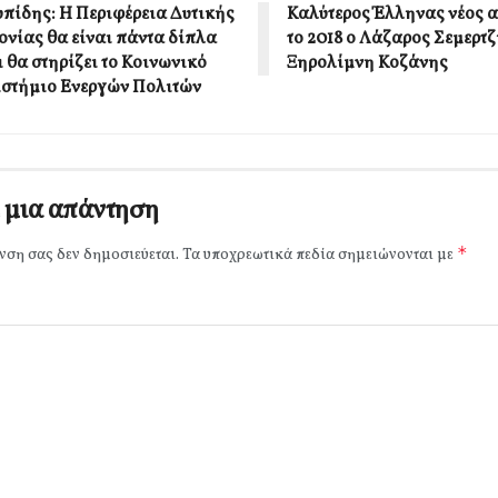
υπίδης: Η Περιφέρεια Δυτικής
Καλύτερος Έλληνας νέος α
νίας θα είναι πάντα δίπλα
το 2018 ο Λάζαρος Σεμερτζ
ι θα στηρίζει το Κοινωνικό
Ξηρολίμνη Κοζάνης
στήμιο Ενεργών Πολιτών
 μια απάντηση
*
νση σας δεν δημοσιεύεται.
Τα υποχρεωτικά πεδία σημειώνονται με