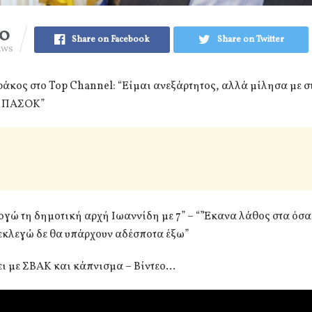
10
Share on Facebook
Share on Twitter
EWS
άκος στο Top Channel: “Είμαι ανεξάρτητος, αλλά μίλησα με σ
υ ΠΑΣΟΚ”
γώ τη δημοτική αρχή Ιωαννίδη με 7” – “”Έκανα λάθος στα όσα
 εκλεγώ δε θα υπάρχουν αδέσποτα έξω”
ει με ΣΒΑΚ και κάπνισμα – Βίντεο…