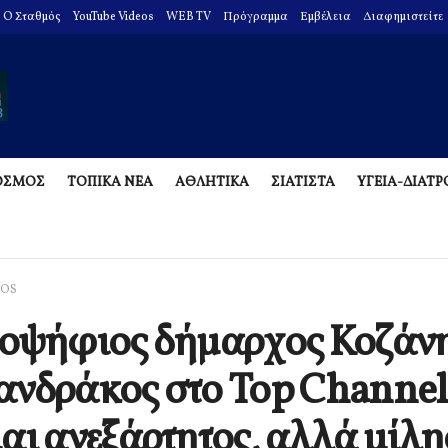
O Σταθμός
YouTube Videos
WEB TV
Πρόγραμμα
Εμβέλεια
Διαφημιστείτε
ΟΣΜΟΣ
ΤΟΠΙΚΑ ΝΕΑ
ΑΘΛΗΤΙΚΑ
ΣΙΑΤΙΣΤΑ
ΥΓΕΙΑ-ΔΙΑΤ
EOS
οψήφιος δήμαρχος Κοζάνη
νδράκος στο Top Channel
αι ανεξάρτητος, αλλά μίλη