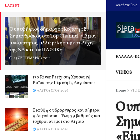
Ακούστε Live
LATEST
Ο υποψήφιος δήμαρχος Κοζάνης Ε.
Σημανδράκος στο Top Channel: «Είμαι
ανεξάρτητος, αλλά μίλησα με στελέχη
της ΝΔ και του ΠΑΣΟΚ»
ΕΛΛΑΔΑ-Κ
25 ΣΕΠΤΕΜΒΡΊΟΥ 2018
VIDEOS
13o River Party στη Χρυσαυγή
Βοΐου, την Πέμπτη 13 Αυγούστου
Home
VID
9 ΑΥΓΟΎΣΤΟΥ 2026
Ο υπ
Στα ύψη ο υδράργυρος και σήμερα
9 Αυγούστου – Έως 39 βαθμούς και
Σημα
ισχυροί άνεμοι στο Αιγαίο
9 ΑΥΓΟΎΣΤΟΥ 2026
«Είμ