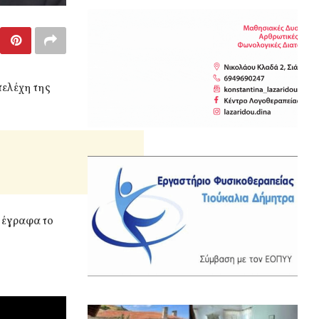
τελέχη της
 έγραφα το