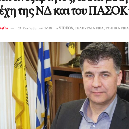
έχη της ΝΔ και του ΠΑΣΟΚ
erafm
25 Σεπτεμβρίου 2018
in
VIDEOS
,
ΤΕΛΕΥΤΑΙΑ ΝΕΑ
,
ΤΟΠΙΚΑ ΝΕΑ