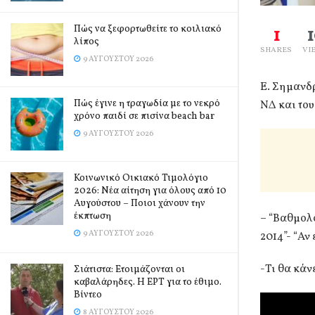
Πώς να ξεφορτωθείτε το κοιλιακό
1
λίπος
SHARES
VI
9 ΑΥΓΟΎΣΤΟΥ 2026
Ε. Σημανδρ
Πώς έγινε η τραγωδία με το νεκρό
ΝΔ και το
χρόνο παιδί σε πισίνα beach bar
9 ΑΥΓΟΎΣΤΟΥ 2026
Κοινωνικό Οικιακό Τιμολόγιο
2026: Νέα αίτηση για όλους από 10
Αυγούστου – Ποιοι χάνουν την
έκπτωση
– “Βαθμολο
9 ΑΥΓΟΎΣΤΟΥ 2026
2014”- “Αν
-Τι θα κάν
Σιάτιστα: Ετοιμάζονται οι
καβαλάρηδες. Η ΕΡΤ για το έθιμο.
Βίντεο
8 ΑΥΓΟΎΣΤΟΥ 2026