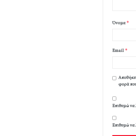
*
Όνομα
*
Email
Αποθήκευ
φορά που
Επιθυμώ να 
Επιθυμώ να 