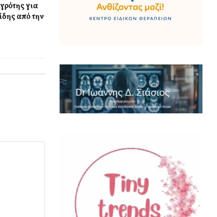
γρότης για
ίδης από την