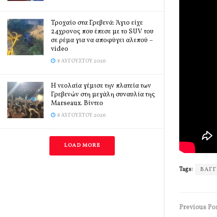
Τροχαίο στα Γρεβενά: Άγιο είχε
24χρονος που έπεσε με το SUV του
σε ρέμα για να αποφύγει αλεπού –
video
8 ΑΥΓΟΎΣΤΟΥ 2026
Η νεολαία γέμισε την πλατεία των
Γρεβενών στη μεγάλη συναυλία της
Marseaux. Βίντεο
8 ΑΥΓΟΎΣΤΟΥ 2026
LOAD MORE
Tags:
ΒΑΓ
Previous Po