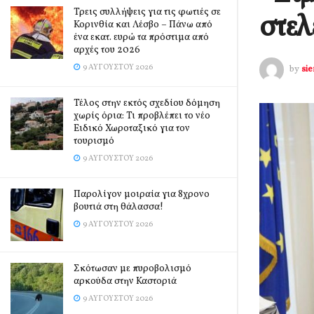
Τρεις συλλήψεις για τις φωτιές σε
στελ
Κορινθία και Λέσβο – Πάνω από
ένα εκατ. ευρώ τα πρόστιμα από
αρχές του 2026
9 ΑΥΓΟΎΣΤΟΥ 2026
by
si
Τέλος στην εκτός σχεδίου δόμηση
χωρίς όρια: Τι προβλέπει το νέο
Ειδικό Χωροταξικό για τον
τουρισμό
9 ΑΥΓΟΎΣΤΟΥ 2026
Παρολίγον μοιραία για 8χρονο
βουτιά στη θάλασσα!
9 ΑΥΓΟΎΣΤΟΥ 2026
Σκότωσαν με πυροβολισμό
αρκούδα στην Καστοριά
9 ΑΥΓΟΎΣΤΟΥ 2026