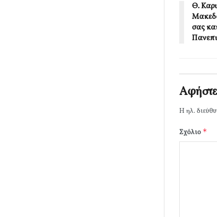
Θ. Καρ
Μακεδο
σας κα
Πανεπι
Αφήστε
Η ηλ. διεύθυ
*
Σχόλιο