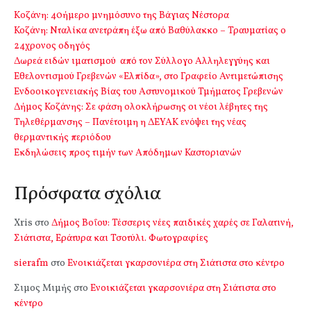
Kοζάνη: 40ήμερο μνημόσυνο της Βάγιας Νέστορα
Κοζάνη: Νταλίκα ανετράπη έξω από Βαθύλακκο – Τραυματίας ο
24χρονος οδηγός
Δωρεά ειδών ιματισμού από τον Σύλλογο Αλληλεγγύης και
Εθελοντισμού Γρεβενών «Ελπίδα», στο Γραφείο Αντιμετώπισης
Ενδοοικογενειακής Βίας του Αστυνομικού Τμήματος Γρεβενών
Δήμος Κοζάνης: Σε φάση ολοκλήρωσης οι νέοι λέβητες της
Τηλεθέρμανσης – Πανέτοιμη η ΔΕΥΑΚ ενόψει της νέας
θερμαντικής περιόδου
Εκδηλώσεις προς τιμήν των Απόδημων Καστοριανών
Πρόσφατα σχόλια
Xris
στο
Δήμος Βοΐου: Τέσσερις νέες παιδικές χαρές σε Γαλατινή,
Σιάτιστα, Εράτυρα και Τσοτύλι. Φωτογραφίες
sierafm
στο
Ενοικιάζεται γκαρσονιέρα στη Σιάτιστα στο κέντρο
Σιμος Μιμής
στο
Ενοικιάζεται γκαρσονιέρα στη Σιάτιστα στο
κέντρο