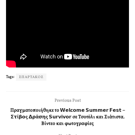
Tags:
ΣΠΑΡΤΑΚΟΣ
Previous Post
Πραγματοποιήθηκε το 𝗪𝗲𝗹𝗰𝗼𝗺𝗲 𝗦𝘂𝗺𝗺𝗲𝗿 𝗙𝗲𝘀𝘁 –
𝝨𝞃ί𝝱𝝾ς 𝝙𝞀ά𝞂𝝶ς 𝗦𝘂𝗿𝘃𝗶𝘃𝗼𝗿 σε Τσοτύλι και Σιάτιστα.
Βίντεο και φωτογραφίες