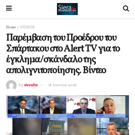
Home
VIDEOS
Παρέμβαση του Προέδρου του
Σπάρτακου στο Alert TV για το
έγκλημα/σκάνδαλο της
απολιγνιτοποίησης. Βίντεο
by
sierafm
18 Ιουνίου 2026