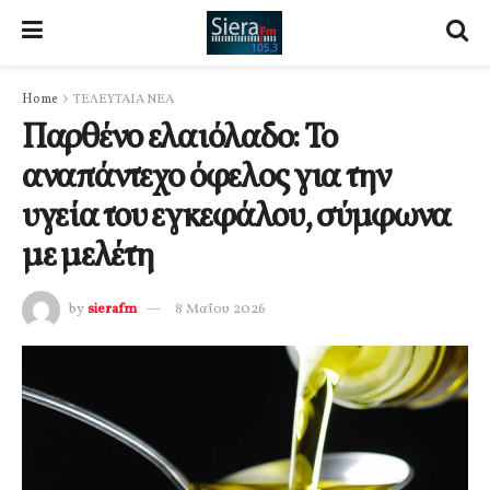
Home
ΤΕΛΕΥΤΑΙΑ ΝΕΑ
Παρθένο ελαιόλαδο: Το
αναπάντεχο όφελος για την
υγεία του εγκεφάλου, σύμφωνα
με μελέτη
by
sierafm
8 Μαΐου 2026