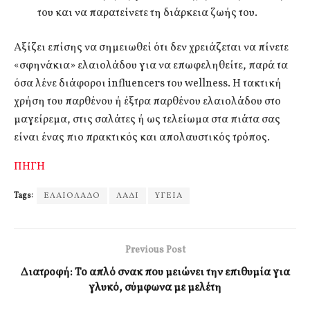
του και να παρατείνετε τη διάρκεια ζωής του.
Αξίζει επίσης να σημειωθεί ότι δεν χρειάζεται να πίνετε
«σφηνάκια» ελαιολάδου για να επωφεληθείτε, παρά τα
όσα λένε διάφοροι influencers του wellness. Η τακτική
χρήση του παρθένου ή έξτρα παρθένου ελαιολάδου στο
μαγείρεμα, στις σαλάτες ή ως τελείωμα στα πιάτα σας
είναι ένας πιο πρακτικός και απολαυστικός τρόπος.
ΠΗΓΗ
Tags:
ΕΛΑΙΟΛΑΔΟ
ΛΑΔΙ
ΥΓΕΙΑ
Previous Post
Διατροφή: Το απλό σνακ που μειώνει την επιθυμία για
γλυκό, σύμφωνα με μελέτη