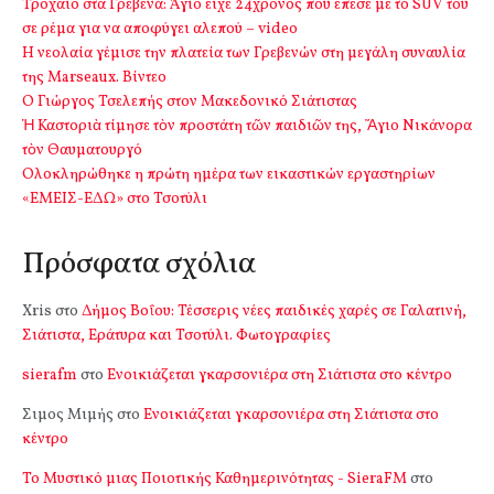
Τροχαίο στα Γρεβενά: Άγιο είχε 24χρονος που έπεσε με το SUV του
σε ρέμα για να αποφύγει αλεπού – video
Η νεολαία γέμισε την πλατεία των Γρεβενών στη μεγάλη συναυλία
της Marseaux. Βίντεο
Ο Γιώργος Τσελεπής στον Μακεδονικό Σιάτιστας
Ἡ Καστοριὰ τίμησε τὸν προστάτη τῶν παιδιῶν της, Ἅγιο Νικάνορα
τὸν Θαυματουργό
Ολοκληρώθηκε η πρώτη ημέρα των εικαστικών εργαστηρίων
«ΕΜΕΙΣ-ΕΔΩ» στο Τσοτύλι
Πρόσφατα σχόλια
Xris
στο
Δήμος Βοΐου: Τέσσερις νέες παιδικές χαρές σε Γαλατινή,
Σιάτιστα, Εράτυρα και Τσοτύλι. Φωτογραφίες
sierafm
στο
Ενοικιάζεται γκαρσονιέρα στη Σιάτιστα στο κέντρο
Σιμος Μιμής
στο
Ενοικιάζεται γκαρσονιέρα στη Σιάτιστα στο
κέντρο
Το Μυστικό μιας Ποιοτικής Καθημερινότητας - SieraFM
στο