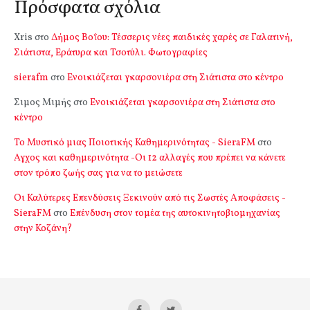
Πρόσφατα σχόλια
Xris
στο
Δήμος Βοΐου: Τέσσερις νέες παιδικές χαρές σε Γαλατινή,
Σιάτιστα, Εράτυρα και Τσοτύλι. Φωτογραφίες
sierafm
στο
Ενοικιάζεται γκαρσονιέρα στη Σιάτιστα στο κέντρο
Σιμος Μιμής
στο
Ενοικιάζεται γκαρσονιέρα στη Σιάτιστα στο
κέντρο
Το Μυστικό μιας Ποιοτικής Καθημερινότητας - SieraFM
στο
Αγχος και καθημερινότητα -Οι 12 αλλαγές που πρέπει να κάνετε
στον τρόπο ζωής σας για να το μειώσετε
Οι Καλύτερες Επενδύσεις Ξεκινούν από τις Σωστές Αποφάσεις -
SieraFM
στο
Επένδυση στον τομέα της αυτοκινητοβιομηχανίας
στην Κοζάνη?