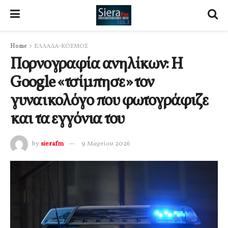
Home
ΕΛΛΑΔΑ-ΚΟΣΜΟΣ
Πορνογραφία ανηλίκων: Η
Google «τσίμπησε» τον
γυναικολόγο που φωτογράφιζε
και τα εγγόνια του
by
sierafm
9 Μαρτίου 2026