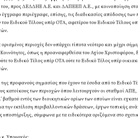
του, προς ΔΕΔΔΗΕ Α.Ε. και ΔΑΠΕΕΠ Α.Ε., με κοινοποίηση στο
 έγγραφο περιέγραφε, επίσης, τις διαδικασίες απόδοσης των
 του Ειδικού Τέλους υπέρ ΟΤΑ, αφετέρου του Ειδικού Τέλους υ
ών.
α ορισμένες περιοχές δεν υπάρχει τίποτα νεότερο και μέχρι σήμε
Κοινότητες, όπως η προαναφερθείσα του Αγίου Χριστοφόρου, δ
ύτε το Ειδικό Τέλος υπέρ ΟΤΑ ούτε το Ειδικό Τέλος υπέρ οικια
ών.
 της προφανούς σημασίας που έχουν τα έσοδα από το Ειδικό Τ
ους κατοίκους των περιοχών όπου λειτουργούν οι σταθμοί ΑΠΕ, 
’ βαθμού εντός των διοικητικών ορίων των οποίων είναι εγκατ
ια την εκτέλεση περιβαλλοντικών δράσεων, έργων τοπικής ανά
 υποστήριξης, σύμφωνα με τα ειδικότερα οριζόμενα στο σχετι
 κ. Υπουργός: