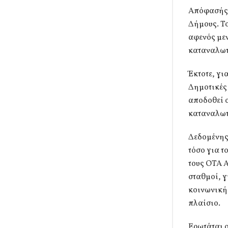
Απόφασής 
Δήμους. Το
αφενός μεν
καταναλωτ
Έκτοτε, γι
Δημοτικές 
αποδοθεί ο
καταναλωτ
Δεδομένης
τόσο για τ
τους ΟΤΑ Α
σταθμοί, γ
κοινωνικής
πλαίσιο.
Ερωτάται ο