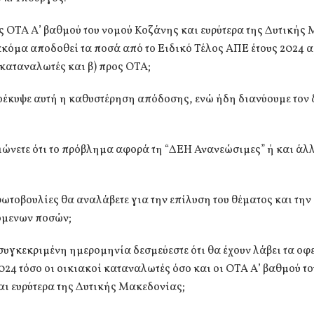
υς ΟΤΑ Α’ βαθμού του νομού Κοζάνης και ευρύτερα της Δυτικής
ακόμα αποδοθεί τα ποσά από το Ειδικό Τέλος ΑΠΕ έτους 2024 α
καταναλωτές και β) προς ΟΤΑ;
ροέκυψε αυτή η καθυστέρηση απόδοσης, ενώ ήδη διανύουμε τον 
ιώνετε ότι το πρόβλημα αφορά τη “ΔΕΗ Ανανεώσιμες” ή και άλ
ρωτοβουλίες θα αναλάβετε για την επίλυση του θέματος και τη
όμενων ποσών;
 συγκεκριμένη ημερομηνία δεσμεύεστε ότι θα έχουν λάβει τα ο
024 τόσο οι οικιακοί καταναλωτές όσο και οι ΟΤΑ Α’ βαθμού τ
ι ευρύτερα της Δυτικής Μακεδονίας;