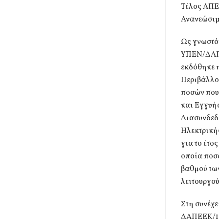
Τέλος ΑΠΕ 
Ανανεώσιμ
Ως γνωστόν
ΥΠΕΝ/ΔΑΠΕ
εκδόθηκε 
Περιβάλλο
ποσών που
και Εγγυή
Διασυνδεδ
Ηλεκτρικής
για το έτο
οποία ποσά
βαθμού τω
λειτουργού
Στη συνέχε
ΔΑΠΕΕΚ/10