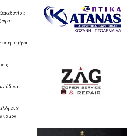
 Μακεδονίας
) προς
δεύτερο μήνα
λους
ν απόδοση
φειλόμενα
ου νομού