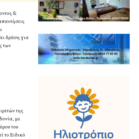
οντος &
απαντήσεις
υ
ει δράση για
ς των
αιρετών της
δονία, με
όρου του
ί το Ειδικό