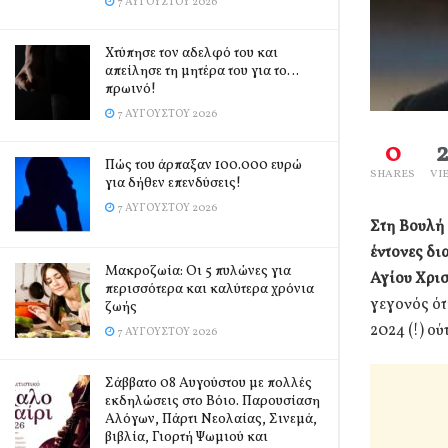
7 ΑΥΓΟΎΣΤΟΥ 2026
Χτύπησε τον αδελφό του και
απείλησε τη μητέρα του για το…
πρωινό!
7 ΑΥΓΟΎΣΤΟΥ 2026
0
Πώς του άρπαξαν 100.000 ευρώ
SHARES
VI
για δήθεν επενδύσεις!
7 ΑΥΓΟΎΣΤΟΥ 2026
Στη Βουλή
έντονες δι
Mακροζωία: Οι 5 πυλώνες για
Αγίου Χρισ
περισσότερα και καλύτερα χρόνια
γεγονός ότ
ζωής
2024 (!) ο
7 ΑΥΓΟΎΣΤΟΥ 2026
Σάββατο 08 Αυγούστου με πολλές
εκδηλώσεις στο Βόιο. Παρουσίαση
Αλόγων, Πάρτι Νεολαίας, Σινεμά,
βιβλία, Γιορτή Ψωμιού και