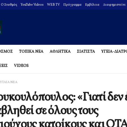
O Σταθμός
YouTube Videos
WEB TV
Πρόγραμμα
Εμβέλεια
Διαφημιστείτε
ΟΣΜΟΣ
ΤΟΠΙΚΑ ΝΕΑ
ΑΘΛΗΤΙΚΑ
ΣΙΑΤΙΣΤΑ
ΥΓΕΙΑ-ΔΙΑΤ
ΞΕΙΣ
VIDEOS
ΥΤΑΙΑ ΝΕΑ
ουκουλόπουλος: «Γιατί δεν 
βληθεί σε όλους τους
ιούχους κατοίκους και ΟΤΑ