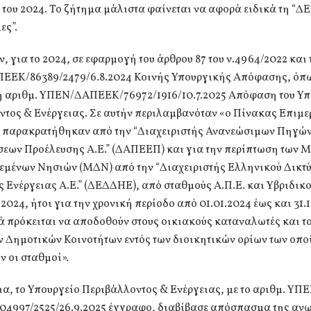
του 2024. Το ζήτημα μάλιστα φαίνεται να αφορά ειδικά τη “Δ
ες”.
, για το 2024, σε εφαρμογή του άρθρου 87 του ν.4964/2022 και 
ΕΚ/86389/2479/6.8.2024 Κοινής Υπουργικής Απόφασης, όπω
η αριθμ. ΥΠΕΝ/ΔΑΠΕΕΚ/76972/1916/10.7.2025 Απόφαση του Υπ
ντος & Ενέργειας. Σε αυτήν περιλαμβανόταν «ο Πίνακας Επιμε
 παρακρατήθηκαν από την “Διαχειριστής Ανανεώσιμων Πηγών
σεων Προέλευσης Α.Ε.” (ΔΑΠΕΕΠ) και για την περίπτωση των 
εμένων Νησιών (ΜΔΝ) από την “Διαχειριστής Ελληνικού Δικτ
 Ενέργειας Α.Ε.” (ΔΕΔΔΗΕ), από σταθμούς Α.Π.Ε. και Υβριδικ
ς 2024, ήτοι για την χρονική περίοδο από 01.01.2024 έως και 31.
 πρόκειται να αποδοθούν στους οικιακούς καταναλωτές και τ
ν Δημοτικών Κοινοτήτων εντός των διοικητικών ορίων των οπο
ν οι σταθμοί».
ια, το Υπουργείο Περιβάλλοντος & Ενέργειας, με το αριθμ. ΥΠ
4997/2525/26.9.2025 έγγραφο, διαβίβασε απόσπασμα της αν