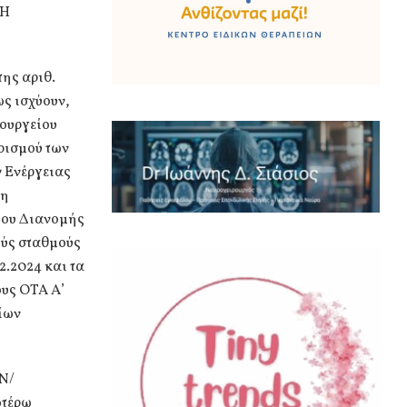
ΕΗ
της αριθ.
ς ισχύουν,
ουργείου
ρισμού των
 Ενέργειας
Μη
ύου Διανομής
ούς σταθμούς
12.2024 και τα
ους ΟΤΑ Α’
ίων
ΕΝ/
ωτέρω