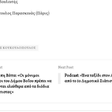
Βουλευτής
ουλος Παρασκευάς (Πάρις)
ΙΣ ΚΟΥΚΟΥΛΟΠΟΥΛΟΣ
st
Next Post
πη Βέττα: «Οι μόνιμοι
Podcast: «Ένα ταξίδι στον
οι του Δήμου Βοΐου πρέπει να
από το 1ο Δημοτικό Σιάτισ
νται ελεύθερα από τα διόδια
άτιστας»