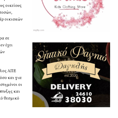
υς οικείους
 ποσών,
πέρ οικιακών
ρα σε
εν έχει
κών
έλος ΑΠΕ
όσο και για
εστημένοι οι
πτυξης και
κό θεσμικό