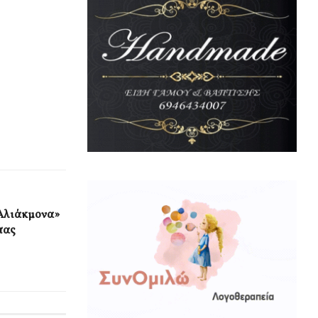
 Αλιάκμονα»
τας