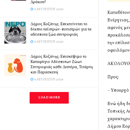
Δράκου!
6 ΑΥΓΟΎΣΤΟΥ 2026
Καταθέτοντ
Ενέργειας
Δήμος Κοζάνης: Επεκτείνεται το
αφενός μεν
δίκτυο ταϊστρών-ποτιστρών για τα
αδέσποτα ζώα συντροφιάς
προκάλεσαν
6 ΑΥΓΟΎΣΤΟΥ 2026
την επίλυσ
οφειλόμεν
Δήμος Κοζάνης: Επισκέψιμο το
Καταφύγιο Αδέσποτων Ζώων
ΑΚΟΛΟΥΘΕ
Συντροφιάς κάθε Δευτέρα, Τετάρτη
και Παρασκευή
Προς:
6 ΑΥΓΟΎΣΤΟΥ 2026
– Υπουργό 
LOAD MORE
Ενώ ήδη δι
Τοπικής Αυ
χαρακτηρισ
Δήμου Εορδ