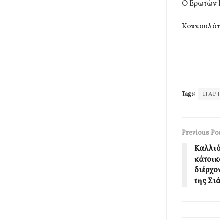
Ο Ερωτών 
Κουκουλόπ
Tags:
ΠΑΡ
Previous Po
Καλλιό
κάτοικ
διέρχο
της Σι