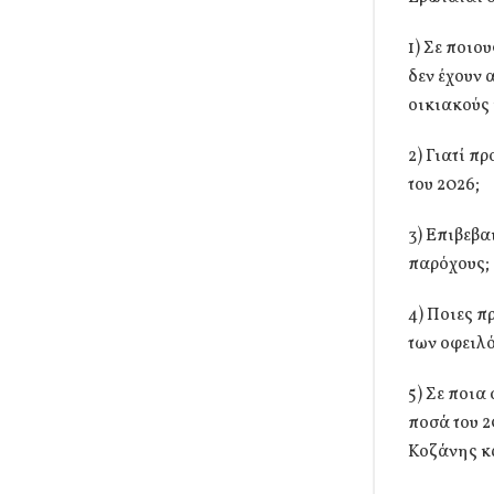
1) Σε ποιο
δεν έχουν 
οικιακούς 
2) Γιατί π
του 2026;
3) Επιβεβα
παρόχους;
4) Ποιες π
των οφειλ
5) Σε ποια
ποσά του 2
Κοζάνης κα