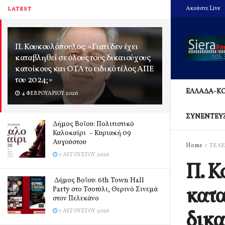
Ακούστε Live
LATEST
Π. Κουκουλόπουλος: «Γιατί δεν έχει
καταβληθεί σε όλους τους δικαιούχους
κατοίκους και ΟΤΑ το ειδικό τέλος ΑΠΕ
του 2024;»
ΕΛΛΑΔΑ-Κ
4 ΦΕΒΡΟΥΑΡΊΟΥ 2026
ΣΥΝΕΝΤΕΥ
Δήμος Βοΐου: Πολιτιστικό
Καλοκαίρι – Κυριακή 09
Αυγούστου
Home
ΤΕΛΕ
7 ΑΥΓΟΎΣΤΟΥ 2026
Π. Κ
Δήμος Βοΐου: 6th Town Hall
κατα
Party στο Τσοτύλι, Θερινό Σινεμά
στον Πελεκάνο
δικα
7 ΑΥΓΟΎΣΤΟΥ 2026