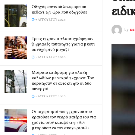
ειδι
Οδηγός αστικού λεωφορείου
πέθανε την ώρα που οδηγούσε
7 ΑΥΓΟΎΣΤΟΥ 2026
by
si
Τρεις 17χρονοι πλαστογράφησαν
ψηφιακές ταυτότητες για να μπουν
σε νυχτερινό μαγαζί
7 ΑΥΓΟΎΣΤΟΥ 2026
Μοιραία επιδρομή για κλοπή
καλωδίων με νεκρό 72χρονο: Τον
παράτησαν σε αυτοκίνητο οι δύο
συνεργοί
7 ΑΥΓΟΎΣΤΟΥ 2026
Οι ισχυρισμοί του 55χρονου που
κρατούσε τον νεκρό πατέρα του για
χρόνια στον καταψύκτη: «Δεν
μπορούσα να τον αποχωριστώ»