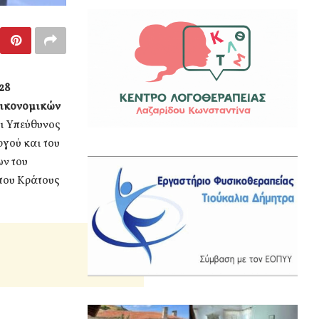
28
Οικονομικών
ι Υπεύθυνος
γού και του
ν του
του Κράτους