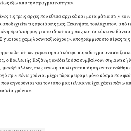
είως έξω από την πραγματικότητα».
νες τις τρεις αρχές που έθεσα αρχικά και με τα μάτια στην κοι
 αποδεχτείτε τις προτάσεις μας. Ξεκινήστε, τουλάχιστον, από τ
νη πρότασή μας για το ιδιωτικό χρέος και τα κόκκινα δάνεια
Σ για τους χαμηλοσυνταξιούχους», υπογράμμισε στο πέρας της 
σημειωθεί ότι ως χαρακτηριστικότερο παράδειγμα αναπτυξιακ
ς, ο Βουλευτής Κοζάνης ανέδειξε όσα συμβαίνουν στη Δυτική
ς, μεταξύ άλλων, πως «ενώ η απολιγνιτοποίηση ανακοινώθηκε
ό πριν πέντε χρόνια, μέχρι τώρα μετράμε μόνο κόσμο που φεύ
 που αγνοούνται και τον τόπο μας τελικά να έχει χάσει πάνω α
ευταία χρόνια».