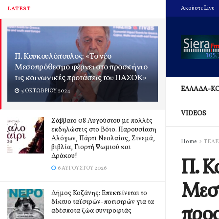
Ακούστε Live
LATEST
Π. Κουκουλόπουλος: «Το νέο
Μεσοπρόθεσμο φέρνει στο προσκήνιο
τις κοινωνικές προτάσεις του ΠΑΣΟΚ»
ΕΛΛΑΔΑ-Κ
5 ΟΚΤΩΒΡΊΟΥ 2024
VIDEOS
Σάββατο 08 Αυγούστου με πολλές
εκδηλώσεις στο Βόιο. Παρουσίαση
Αλόγων, Πάρτι Νεολαίας, Σινεμά,
Home
ΤΕΛΕ
βιβλία, Γιορτή Ψωμιού και
Δράκου!
Π. Κ
6 ΑΥΓΟΎΣΤΟΥ 2026
Μεσο
Δήμος Κοζάνης: Επεκτείνεται το
δίκτυο ταϊστρών-ποτιστρών για τα
προσ
αδέσποτα ζώα συντροφιάς