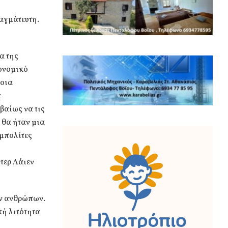
αγμάτευτη.
α της
ιονομικό
τοια
α
βαίως να τις
 θα ήταν μια
υμπολίτες
τερ Λάιεν
των ανθρώπων.
κή λιτότητα