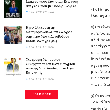
Μακεδονικός Σιάτιστας: Ενίσχυση
στα γκολ ποστ με Θοδωρή Μήτκα
«1) Η δημ
6 ΑΥΓΟΎΣΤΟΥ 2026
Όποιος παί
2) Θα είνα
Η μεγάλη εορτή της
Μεταμορφώσεως του Σωτήρος
αντιπολίτε
στην Ιερά Μονή Δρυοβούνου
πλαίσιο ω
Βοΐου. Φωτογραφίες
προσέγγισ
6 ΑΥΓΟΎΣΤΟΥ 2026
ευρωσκεπτι
διεκδικήσο
Υπογραφή Μνημονίου
Συνεργασίας του Πανεπιστημίου
άγονη συζή
Δυτικής Μακεδονίας με το Hanoi
μας. Από α
University
ευρωσκεπτ
6 ΑΥΓΟΎΣΤΟΥ 2026
για τις τιμ
LOAD MORE
3) Οι ανωτ
Το αντίθετ
χωρίς τέλο