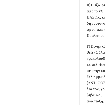
Β) Η εξαίρ
από το 3%,
ΠΑΣΟΚ, και
δημοσιονομ
αμυντικές 
Πρωθυπουργ
Γ) Κεντρικ
θετικά όλα
εξακολουθε
κεφαλαίου 
ότι στην κ
έλλειμμα δ
(ΔΝΤ, ΟΟΣΑ
λοιπόν, χρ
βεβαίως, μ
ανάπτυξη,