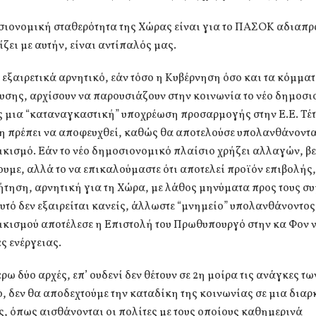
οσιονομική σταθερότητα της Χώρας είναι για το ΠΑΣΟΚ αδιαπρ
ζει με αυτήν, είναι αντίπαλός μας.
ι εξαιρετικά αρνητικό, εάν τόσο η Κυβέρνηση όσο και τα κόμματ
υσης, αρχίσουν να παρουσιάζουν στην κοινωνία το νέο δημοσ
ς μια “καταναγκαστική” υποχρέωση προσαρμογής στην Ε.Ε. Τέ
η πρέπει να αποφευχθεί, καθώς θα αποτελούσε υπολανθάνοντ
κισμό. Εάν το νέο δημοσιονομικό πλαίσιο χρήζει αλλαγών, βε
υμε, αλλά το να επικαλούμαστε ότι αποτελεί προϊόν επιβολής,
τηση, αρνητική για τη Χώρα, με λάθος μηνύματα προς τους σ
υτό δεν εξαιρείται κανείς, άλλωστε “μνημείο” υπολανθάνοντος
ικισμού αποτέλεσε η Επιστολή του Πρωθυπουργό στην κα Φον ν
ές ενέργειας.
έρω δύο αρχές, επ’ ουδενί δεν θέτουν σε 2η μοίρα τις ανάγκες 
ο, δεν θα αποδεχτούμε την καταδίκη της κοινωνίας σε μια διαρ
ς, όπως αισθάνονται οι πολίτες με τους οποίους καθημερινά