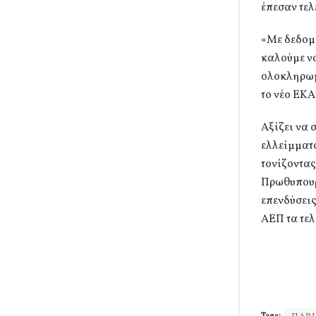
έπεσαν τελ
«Με δεδομέ
καλούμε να
ολοκληρωμέ
το νέο ΕΚΑ
Αξίζει να 
ελλείμματο
τονίζοντα
Πρωθυπουργ
επενδύσεις
ΑΕΠ τα τελ