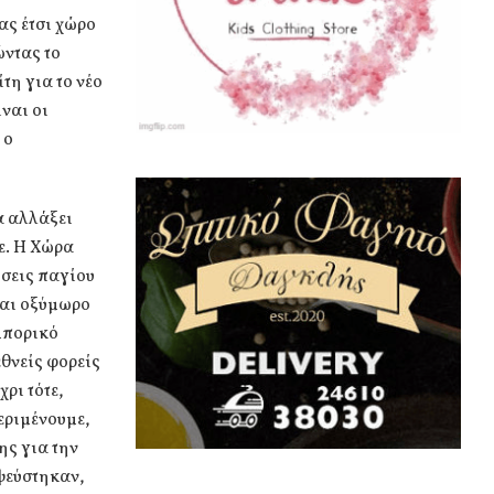
ας έτσι χώρο
ώντας το
τη για το νέο
ναι οι
 ο
α αλλάξει
ε. Η Χώρα
ύσεις παγίου
ναι οξύμωρο
μπορικό
θνείς φορείς
ρι τότε,
εριμένουμε,
ης για την
ψεύστηκαν,