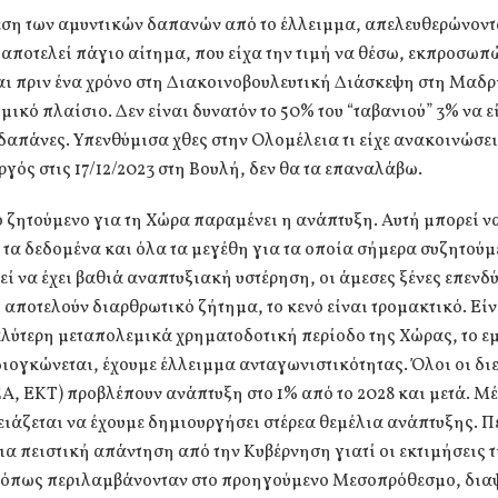
εση των αμυντικών δαπανών από το έλλειμμα, απελευθερώνοντ
 αποτελεί πάγιο αίτημα, που είχα την τιμή να θέσω, εκπροσωπ
 πριν ένα χρόνο στη Διακοινοβουλευτική Διάσκεψη στη Μαδρί
ικό πλαίσιο. Δεν είναι δυνατόν το 50% του “ταβανιού” 3% να εί
δαπάνες. Υπενθύμισα χθες στην Ολομέλεια τι είχε ανακοινώσει
ός στις 17/12/2023 στη Βουλή, δεν θα τα επαναλάβω.
ό ζητούμενο για τη Χώρα παραμένει η ανάπτυξη. Αυτή μπορεί ν
 τα δεδομένα και όλα τα μεγέθη για τα οποία σήμερα συζητούμ
ί να έχει βαθιά αναπτυξιακή υστέρηση, οι άμεσες ξένες επενδ
αποτελούν διαρθρωτικό ζήτημα, το κενό είναι τρομακτικό. Εί
αλύτερη μεταπολεμικά χρηματοδοτική περίοδο της Χώρας, το ε
ιογκώνεται, έχουμε έλλειμμα ανταγωνιστικότητας. Όλοι οι διε
, ΕΚΤ) προβλέπουν ανάπτυξη στο 1% από το 2028 και μετά. Μέχ
ειάζεται να έχουμε δημιουργήσει στέρεα θεμέλια ανάπτυξης. Π
ια πειστική απάντηση από την Κυβέρνηση γιατί οι εκτιμήσεις τ
 όπως περιλαμβάνονταν στο προηγούμενο Μεσοπρόθεσμο, δια