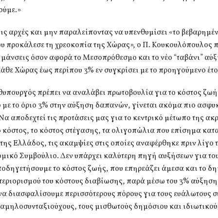
ούμε.»
τις αρχές και μην παραλείποντας να υπενθυμίσει «το βεβαρημέ
ου προκάλεσε τη χρεοκοπία της Χώρας», ο Π. Κουκουλόπουλος 
ημάνσεις όσον αφορά το Μεσοπρόθεσμο και το νέο “ταβάνι” αύ
θε Χώρας έως περίπου 3% εν συγκρίσει με το προηγούμενο έτο
υπουργός πρέπει να αναλάβει πρωτοβουλία για το κόστος ζωή
με το όριο 3% στην αύξηση δαπανών, γίνεται ακόμα πιο ασφυκ
Να αποδεχτεί τις προτάσεις μας για το κεντρικό μέτωπο της ακρ
 κόστος, το κόστος στέγασης, τα ολιγοπώλια που επίσημα κατ
της Ελλάδος, τις ακαμψίες στις οποίες αναφέρθηκε πριν λίγο 
ικό Συμβούλιο. Δεν υπάρχει καλύτερη πηγή αυξήσεων για του
ποδηγετήσουμε το κόστος ζωής, που επηρεάζει άμεσα και το δ
περιορισμού του κόστους διαβίωσης, παρά μέσω του 3% αύξησ
να διασφαλίσουμε περισσότερους πόρους για τους ευάλωτους 
χαμηλοσυνταξιούχους, τους μισθωτούς δημόσιου και ιδιωτικού