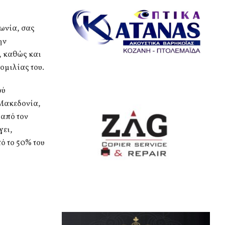
νωνία, σας
ην
, καθώς και
ομιλίας του.
ού
 Μακεδονία,
 από τον
γει,
πό το 50% του