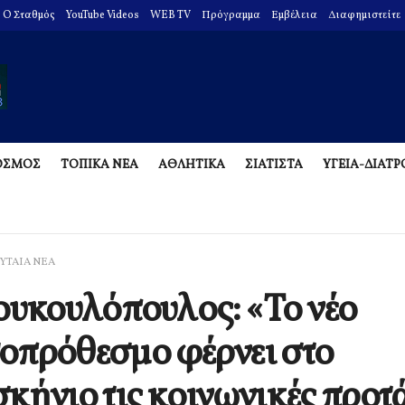
O Σταθμός
YouTube Videos
WEB TV
Πρόγραμμα
Εμβέλεια
Διαφημιστείτε
ΟΣΜΟΣ
ΤΟΠΙΚΑ ΝΕΑ
ΑΘΛΗΤΙΚΑ
ΣΙΑΤΙΣΤΑ
ΥΓΕΙΑ-ΔΙΑΤ
ΥΤΑΙΑ ΝΕΑ
ουκουλόπουλος: «Το νέο
πρόθεσμο φέρνει στο
κήνιο τις κοινωνικές προτ