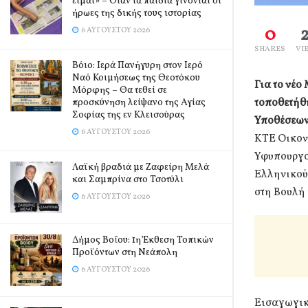
είμαι» – Όταν τα παιδιά γίνονται οι
ήρωες της δικής τους ιστορίας
0
6 ΑΥΓΟΎΣΤΟΥ 2026
SHARES
VI
Βόιο: Ιερά Πανήγυρη στον Ιερό
Ναό Κοιμήσεως της Θεοτόκου
Για το νέ
Μόρφης – Θα τεθεί σε
τοποθετήθ
προσκύνηση λείψανο της Αγίας
Σοφίας της εν Κλεισούρας
Υποθέσεων
6 ΑΥΓΟΎΣΤΟΥ 2026
ΚΤΕ Οικον
Υφυπουργο
Λαϊκή βραδιά με Ζαφείρη Μελά
Ελληνικού
και Σαμπρίνα στο Τσοτύλι
στη Βουλή 
6 ΑΥΓΟΎΣΤΟΥ 2026
Δήμος Βοΐου: 1η Έκθεση Τοπικών
Προϊόντων στη Νεάπολη
6 ΑΥΓΟΎΣΤΟΥ 2026
Εισαγωγικά