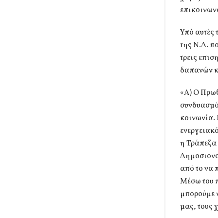
επικοινων
Υπό αυτές 
της Ν.Δ. π
τρεις επισ
δαπανών κά
«Α) Ο Πρωθ
συνδυασμό 
κοινωνία. 
ενεργειακό
η Τράπεζα 
Δημοσιονομ
από το να 
Μέσω του 
μπορούμε 
μας, τους 