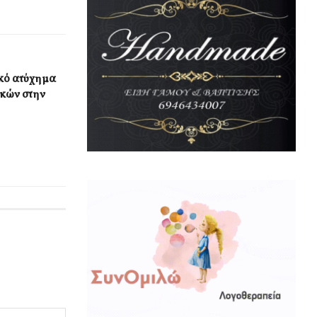
κό ατύχημα
ϊκών στην