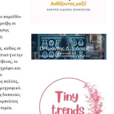
νο παρελθόν
προέβη σε
ξησης
ς:
ς, καθώς σε
τικό για την
ίβειας, το
αγράφει και
το
ς πολίτες,
ημογραφικό.
ης δαπανών,
συμπολίτες
 τομέα.