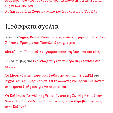
Μόρφης – Θα τεθεί σε προσκύνηση λείψανο της Αγίας Σοφίας
της εν Κλεισούρας
Λαϊκή βραδιά με Ζαφείρη Μελά και Σαμπρίνα στο Τσοτύλι
Πρόσφατα σχόλια
Xris
στο
Δήμος Βοΐου: Τέσσερις νέες παιδικές χαρές σε Γαλατινή,
Σιάτιστα, Εράτυρα και Τσοτύλι. Φωτογραφίες
sierafm
στο
Ενοικιάζεται γκαρσονιέρα στη Σιάτιστα στο κέντρο
Σιμος Μιμής
στο
Ενοικιάζεται γκαρσονιέρα στη Σιάτιστα στο
κέντρο
Το Μυστικό μιας Ποιοτικής Καθημερινότητας - SieraFM
στο
Αγχος και καθημερινότητα -Οι 12 αλλαγές που πρέπει να κάνετε
στον τρόπο ζωής σας για να το μειώσετε
Οι Καλύτερες Επενδύσεις Ξεκινούν από τις Σωστές Αποφάσεις -
SieraFM
στο
Επένδυση στον τομέα της αυτοκινητοβιομηχανίας
στην Κοζάνη?