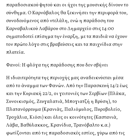
παραδοσιακού ψητού και οι ήχοι της μουσικής δίνουν το
σύνθημα. Ο Καρνάβαλος θα ξεκινήσει την περιφορά του,
συνοδευόμενος από ντελάλη, ενώ η παράδοση του
Καρναβαλικού Λαβάρου στο Δημαρχείο στις 14:00
σηματοδοτεί επίσημα την έναρξη, με τα παιδιά να έχουν
τον πρώτο λόγο στις βραβεύσεις και τα παιχνίδια στην
πλατεία.
Φανοί: Η φλόγα της παράδοσης που δεν σβήνει
Η ιδιαιτερότητα της περιοχής μας αναδεικνύεται μέσα
από το άναμμα των Φανών. Από την Παρασκευή 14/2 έως
και την Κυριακή 22/2, οι γειτονιές των Σερβίων (Πλάκα,
Συνοικισμός, Ζευγαλατιά, Μπογιατζή η Βρύση), το
Πλατανόρρευμα (Κρανιάς, Παλιόμυλος, Πυροβολείο,
Τροχάλια, Κιόσι) και όλες οι κοινότητες (Καστανιά,
Λάβα, Βαθύλακκος, Κρανίδια, Τρανόβαλτο κ.α.)
φωτίζονται από τις παραδοσιακές εστίες, γύρω από τις