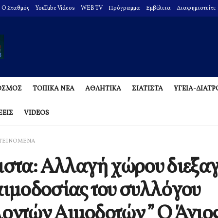
O Σταθμός
YouTube Videos
WEB TV
Πρόγραμμα
Εμβέλεια
Διαφημιστείτε
ΟΣΜΟΣ
ΤΟΠΙΚΑ ΝΕΑ
ΑΘΛΗΤΙΚΑ
ΣΙΑΤΙΣΤΑ
ΥΓΕΙΑ-ΔΙΑΤ
ΞΕΙΣ
VIDEOS
ΤΕΙΝΟΜΕΝΑ
ιστα: Αλλαγή χώρου διεξα
αιμοδοσίας του συλλόγου
οντών Αιμοδοτών ” Ο Άγιο