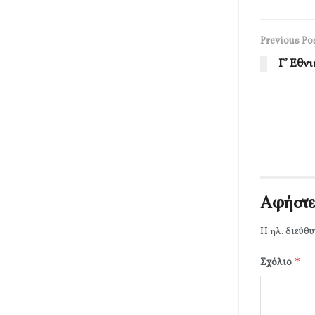
Previous Po
Γ’ Εθνι
Αφήστε
Η ηλ. διεύθυ
*
Σχόλιο