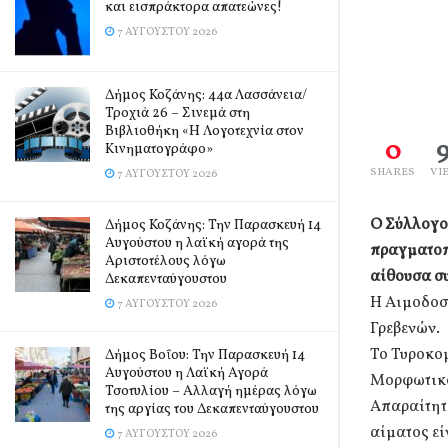
και εισπράκτορα απατεώνες!
7 ΑΥΓΟΎΣΤΟΥ 2026
Δήμος Κοζάνης: 44α Λασσάνεια/
Τροχιά 26 – Σινεμά στη
Βιβλιοθήκη «Η Λογοτεχνία στον
0
Κινηματογράφο»
SHARES
VI
7 ΑΥΓΟΎΣΤΟΥ 2026
Ο Σύλλογο
Δήμος Κοζάνης: Την Παρασκευή 14
Αυγούστου η λαϊκή αγορά της
πραγματοπ
Αριστοτέλους λόγω
αίθουσα συ
Δεκαπενταύγουστου
Η Αιμοδοσ
7 ΑΥΓΟΎΣΤΟΥ 2026
Γρεβενών.
Το Τυροκομ
Δήμος Βοΐου: Την Παρασκευή 14
Αυγούστου η Λαϊκή Αγορά
Μορφωτικός
Τσοτυλίου – Αλλαγή ημέρας λόγω
Απαραίτητ
της αργίας του Δεκαπενταύγουστου
αίματος εί
7 ΑΥΓΟΎΣΤΟΥ 2026