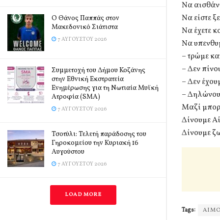
Να αισθάν
Να είστε ξ
Ο Θάνος Παππάς στον
Μακεδονικό Σιάτιστα
Να έχετε κ
7 ΑΥΓΟΎΣΤΟΥ 2026
Να υπενθυ
– τρώμε κα
– Δεν πίν
Συμμετοχή του Δήμου Κοζάνης
στην Εθνική Εκστρατεία
– Δεν έχου
Ενημέρωσης για τη Νωτιαία Μυϊκή
– Δηλώνου
Ατροφία (SMA)
Μαζί μπο
7 ΑΥΓΟΎΣΤΟΥ 2026
Δίνουμε Α
Δίνουμε ζ
Τσοτύλι: Τελετή παράδοσης του
Γηροκομείου την Κυριακή 16
Αυγούστου
7 ΑΥΓΟΎΣΤΟΥ 2026
LOAD MORE
Tags:
ΑΙΜ