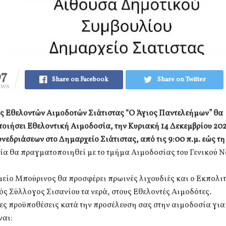
97
Share on Facebook
Share on Twitter
EWS
ς Εθελοντών Αιμοδοτών Σιάτιστας “Ο Άγιος Παντελεήμων” θα
οιήσει Εθελοντική Αιμοδοσία, την Κυριακή 14 Δεκεμβρίου 202
νεδριάσεων στο Δημαρχείο Σιάτιστας, από τις 9:00 π.μ. εώς τη 
ία θα πραγματοποιηθεί με το τμήμα Αιμοδοσίας του Γενικού 
είο Μπούρινος θα προσφέρει πρωινές λιχουδιές και ο Εκπολιτ
 Σύλλογος Σισανίου τα νερά, στους Εθελοντές Αιμοδότες.
ες προϋποθέσεις κατά την προσέλευση σας στην αιμοδοσία γι
ναι: