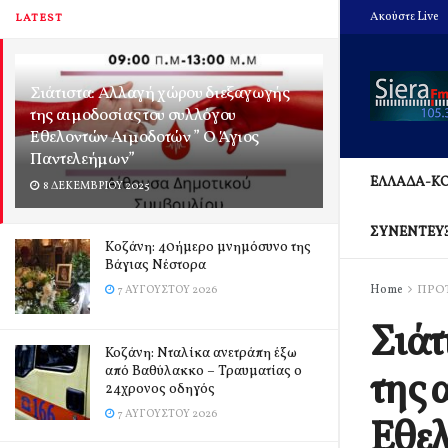
Ακούστε Live
LATEST
Σιάτιστα: Αλλαγή χώρου διεξαγωγής
της αιμοδοσίας του συλλόγου
Εθελοντών Αιμοδοτών ” Ο Άγιος
Παντελεήμων”
ΕΛΛΑΔΑ-Κ
8 ΔΕΚΕΜΒΡΊΟΥ 2025
ΣΥΝΕΝΤΕΥ
Kοζάνη: 40ήμερο μνημόσυνο της
Βάγιας Νέστορα
Home
ΠΡΟ
7 ΑΥΓΟΎΣΤΟΥ 2026
Σιάτ
Κοζάνη: Νταλίκα ανετράπη έξω
από Βαθύλακκο – Τραυματίας ο
της 
24χρονος οδηγός
7 ΑΥΓΟΎΣΤΟΥ 2026
Εθελ