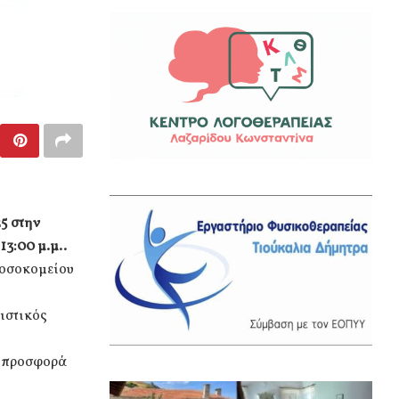
5 στην
13:00 μ.μ..
Νοσοκομείου
ιστικός
α προσφορά