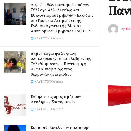
Δωρεά ειδών ιματισμού από τον
Παν
Σύλλογο Αλληλεγγύης και
Εθελοντισμού Γρεβενών «Ελπίδα»,
στο Γραφείο Αντιμετώπισης
Ενδοοικογενειακής Βίας του
by
si
Αστυνομικού Τμήματος Γρεβενών
7 ΑΥΓΟΎΣΤΟΥ 2026
Δήμος Κοζάνης: Σε φάση
ολοκλήρωσης οι νέοι λέβητες της
Τηλεθέρμανσης – Πανέτοιμη η
ΔΕΥΑΚ ενόψει της νέας
θερμαντικής περιόδου
7 ΑΥΓΟΎΣΤΟΥ 2026
Εκδηλώσεις προς τιμήν των
Απόδημων Καστοριανών
7 ΑΥΓΟΎΣΤΟΥ 2026
Καστοριά: Συνέλαβαν τσιλιαδόρο