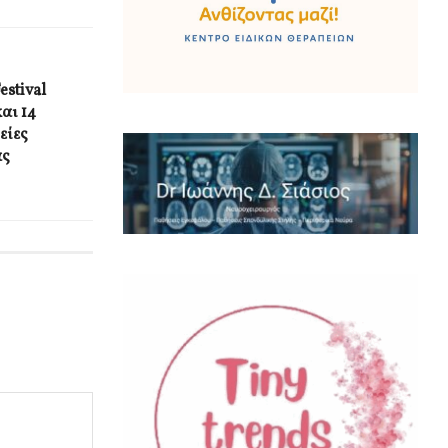
estival
και 14
είες
ας