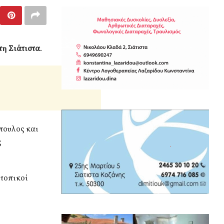
τη Σιάτιστα
.
πουλος και
ς
 τοπικοί