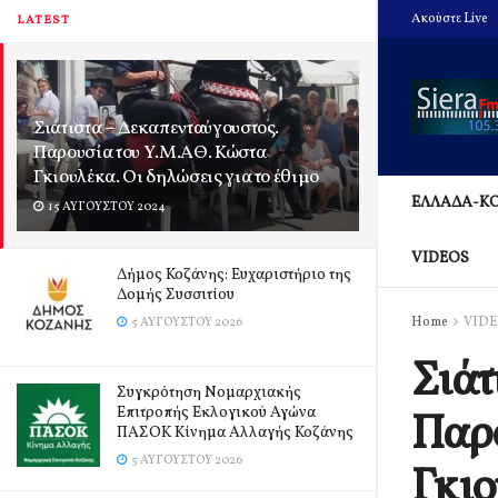
Ακούστε Live
LATEST
Σιάτιστα – Δεκαπενταύγουστος.
Παρουσία του Υ.Μ.ΑΘ. Κώστα
Γκιουλέκα. Οι δηλώσεις για το έθιμο
ΕΛΛΑΔΑ-Κ
15 ΑΥΓΟΎΣΤΟΥ 2024
VIDEOS
Δήμος Κοζάνης: Ευχαριστήριο της
Δομής Συσσιτίου
Home
VID
5 ΑΥΓΟΎΣΤΟΥ 2026
Σιάτ
Συγκρότηση Νομαρχιακής
Επιτροπής Εκλογικού Αγώνα
Παρο
ΠΑΣΟΚ Κίνημα Αλλαγής Κοζάνης
5 ΑΥΓΟΎΣΤΟΥ 2026
Γκιο