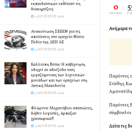
εκπαιδευτικών εκθέτουν τις
0
5
διακηρύξεις
SHARES
VI
5 ΑΥΓΟΎΣΤΟΥ 2026
Ανήμερα τ
Ανακοίνωση ΣΕΕΕΝ για τις
απολύσεις στο ορυχείο Νότιο
Πεδίο της ΔΕΗ ΑΕ
5 ΑΥΓΟΎΣΤΟΥ 2026
Καλλιόπη Βέττα: Η κυβέρνηση
οδηγεί σε αδιέξοδο τους
εργαζόμενους των λιγνιτικών
Παρόντες 
μονάδων και των ορυχείων στη
Στάθης Κω
Δυτική Μακεδονία
Αμανατίδη
5 ΑΥΓΟΎΣΤΟΥ 2026
Παρόντες Β
Φλώρινα: Μηχανόβιοι απατεώνες,
σύμβουλοι
δήθεν λογιστές, άρπαξαν
χρυσαφικά!!
Δείτε τις 
5 ΑΥΓΟΎΣΤΟΥ 2026