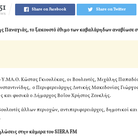
51
Share on Facebook
Share on Twitter
EWS
ης Παναγιάς, το ξακουστό έθιμο των καβαλάρηδων αναβίωσε σ
ο Υ.ΜΑ.Θ. Κώστας Γκιουλέκας, οι Βουλευτές, Μιχάλης Παπαδό
νσταντινίδης, ο Περιφερειάρχης Δυτικής Μακεδονίας Γιώργο
ς και φυσικά ο Δήμαρχος Βοΐου Χρήστος Ζευκλής.
ουλευτές άλλων περιοχών, αντιπεριφερειάρχες, δημοτικοί και
.
δηλώσεις στην κάμερα του SIERA FM