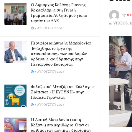
Ο Δήμαρχος Κοζάνης Γιάννης
Κοκκαλιάρης στη Γενική
by
si
Γραμματεία Αθλητισμού για το
ταρτάν του ΔΑΚ
in
VIDEOS
,
5 ΑΥΓΟΎΣΤΟΥ 2026
Περιφέρεια Δυτικής Μακεδονίας:
Εντάχθηκε το έργο της
αποκατάστασης των υποδομών
άρδευσης και ύδρευσης στην
Πεντάβρυσο Καστοριάς
5 ΑΥΓΟΎΣΤΟΥ 2026
Φιλοζωικό Μπαζάρ του Συλλόγου
Σιάτιστας «Η ΕΥΘΥΝΗ» στην
Πλατεία Γεράνειας
5 ΑΥΓΟΎΣΤΟΥ 2026
Η Δυτική Μακεδονία (και η
Κοζάνη) στο περιθώριο: Όταν οι
αριθμοί των μόνιμων διορισμών