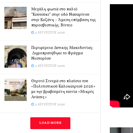
Μεγάλη φωτιά στο παλιό
“Κουτούκι” στην οδό Ναυαρίνου
στην Κοζάνη – Άμεση επέμβαση της
πυροσβεστικής. Βίντεο
5 ΑΥΓΟΎΣΤΟΥ 2026
Περιφέρεια Δυτικής Μακεδονίας:
Δημοπρατήθηκε το Φράγμα
Νεστορίου
5 ΑΥΓΟΎΣΤΟΥ 2026
Θερινό Σινεμά στο πλαίσιο του
«Πολιτιστικού Καλοκαιριού 2026»
με την βραβευμένη ταινία «Μικρές
Ανάσες»
5 ΑΥΓΟΎΣΤΟΥ 2026
LOAD MORE