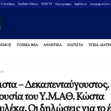
O Σταθμός
YouTube Videos
WEB TV
Πρόγραμμα
Εμβέλεια
Διαφημιστείτε
ΟΣΜΟΣ
ΤΟΠΙΚΑ ΝΕΑ
ΑΘΛΗΤΙΚΑ
ΣΙΑΤΙΣΤΑ
ΥΓΕΙΑ-ΔΙΑΤ
EOS
ιστα – Δεκαπενταύγουστος.
υσία του Υ.Μ.ΑΘ. Κώστα
υλέκα. Οι δηλώσεις για το 