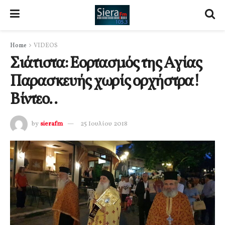
Home
VIDEOS
Σιάτιστα: Εορτασμός της Αγίας
Παρασκευής χωρίς ορχήστρα!
Βίντεο..
by
sierafm
25 Ιουλίου 2018