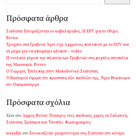
Πρόσφατα άρθρα
Σιάτιστα: Ετοιμάζονται οι καβαλάρηδες. Η ΕΡΤ για το έθιμο.
Βίντεο
Τροχαίο στα Γρεβενά: Άγιο είχε 24χρονος που έπεσε με το SUV του
σε ρέμα για να αποφύγει αλεπού – video
Η νεολαία γέμισε την πλατεία των Γρεβενών στη μεγάλη συναυλία
της Marseaux. Βίντεο
Ο Γιώργος Τσελεπής στον Μακεδονικό Σιάτιστας
Ἡ Καστοριὰ τίμησε τὸν προστάτη τῶν παιδιῶν της, Ἅγιο Νικάνορα
τὸν Θαυματουργό
Πρόσφατα σχόλια
Xris
στο
Δήμος Βοΐου: Τέσσερις νέες παιδικές χαρές σε Γαλατινή,
Σιάτιστα, Εράτυρα και Τσοτύλι. Φωτογραφίες
sierafm
στο
Ενοικιάζεται γκαρσονιέρα στη Σιάτιστα στο κέντρο