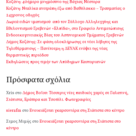
Kοζάνη: 40ήμερο μνημόσυνο της Βάγιας Νέστορα
Κοζάνη: Νταλίκα ανετράπη έξω από Βαθύλακκο – Τραυματίας ο
24χρονος οδηγός
Δωρεά ειδών ιματισμού από τον Σύλλογο Αλληλεγγύης και
Εθελοντισμού Γρεβενών «Ελπίδα», στο Γραφείο Αντιμετώπισης
Ενδοοικογενειακής Βίας του Αστυνομικού Τμήματος Γρεβενών
Δήμος Κοζάνης: Σε φάση ολοκλήρωσης οι νέοι λέβητες της
Τηλεθέρμανσης – Πανέτοιμη η ΔΕΥΑΚ ενόψει της νέας
θερμαντικής περιόδου
Εκδηλώσεις προς τιμήν των Απόδημων Καστοριανών
Πρόσφατα σχόλια
Xris
στο
Δήμος Βοΐου: Τέσσερις νέες παιδικές χαρές σε Γαλατινή,
Σιάτιστα, Εράτυρα και Τσοτύλι. Φωτογραφίες
sierafm
στο
Ενοικιάζεται γκαρσονιέρα στη Σιάτιστα στο κέντρο
Σιμος Μιμής
στο
Ενοικιάζεται γκαρσονιέρα στη Σιάτιστα στο
κέντρο