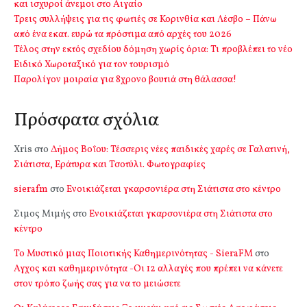
και ισχυροί άνεμοι στο Αιγαίο
Τρεις συλλήψεις για τις φωτιές σε Κορινθία και Λέσβο – Πάνω
από ένα εκατ. ευρώ τα πρόστιμα από αρχές του 2026
Τέλος στην εκτός σχεδίου δόμηση χωρίς όρια: Τι προβλέπει το νέο
Ειδικό Χωροταξικό για τον τουρισμό
Παρολίγον μοιραία για 8χρονο βουτιά στη θάλασσα!
Πρόσφατα σχόλια
Xris
στο
Δήμος Βοΐου: Τέσσερις νέες παιδικές χαρές σε Γαλατινή,
Σιάτιστα, Εράτυρα και Τσοτύλι. Φωτογραφίες
sierafm
στο
Ενοικιάζεται γκαρσονιέρα στη Σιάτιστα στο κέντρο
Σιμος Μιμής
στο
Ενοικιάζεται γκαρσονιέρα στη Σιάτιστα στο
κέντρο
Το Μυστικό μιας Ποιοτικής Καθημερινότητας - SieraFM
στο
Αγχος και καθημερινότητα -Οι 12 αλλαγές που πρέπει να κάνετε
στον τρόπο ζωής σας για να το μειώσετε