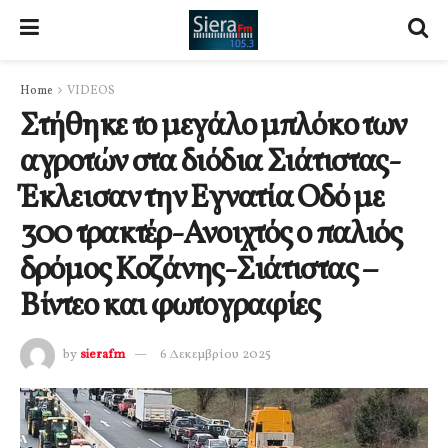
Home
VIDEOS
Στήθηκε το μεγάλο μπλόκο των
αγροτών στα διόδια Σιάτιστας-
Έκλεισαν την Εγνατία Οδό με
300 τρακτέρ-Ανοιχτός ο παλιός
δρόμος Κοζάνης-Σιάτιστας –
Βίντεο και φωτογραφίες
by
sierafm
6 Δεκεμβρίου 2025