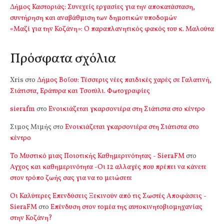
Δήμος Καστοριάς: Συνεχείς εργασίες για την αποκατάσταση,
συντήρηση και αναβάθμιση των δημοτικών υποδομών
«Μαζί για την Κοζάνη»: Ο παραπλανητικός φακός του κ. Μαλούτα
Πρόσφατα σχόλια
Xris
στο
Δήμος Βοΐου: Τέσσερις νέες παιδικές χαρές σε Γαλατινή,
Σιάτιστα, Εράτυρα και Τσοτύλι. Φωτογραφίες
sierafm
στο
Ενοικιάζεται γκαρσονιέρα στη Σιάτιστα στο κέντρο
Σιμος Μιμής
στο
Ενοικιάζεται γκαρσονιέρα στη Σιάτιστα στο
κέντρο
Το Μυστικό μιας Ποιοτικής Καθημερινότητας - SieraFM
στο
Αγχος και καθημερινότητα -Οι 12 αλλαγές που πρέπει να κάνετε
στον τρόπο ζωής σας για να το μειώσετε
Οι Καλύτερες Επενδύσεις Ξεκινούν από τις Σωστές Αποφάσεις -
SieraFM
στο
Επένδυση στον τομέα της αυτοκινητοβιομηχανίας
στην Κοζάνη?