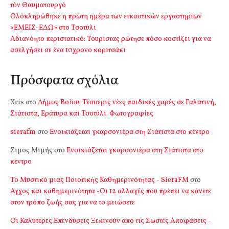
τὸν Θαυματουργό
Ολοκληρώθηκε η πρώτη ημέρα των εικαστικών εργαστηρίων
«ΕΜΕΙΣ-ΕΔΩ» στο Τσοτύλι
Αδιανόητο περιστατικό: Τουρίστας ρώτησε πόσο κοστίζει για να
ασελγήσει σε ένα 10χρονο κοριτσάκι
Πρόσφατα σχόλια
Xris
στο
Δήμος Βοΐου: Τέσσερις νέες παιδικές χαρές σε Γαλατινή,
Σιάτιστα, Εράτυρα και Τσοτύλι. Φωτογραφίες
sierafm
στο
Ενοικιάζεται γκαρσονιέρα στη Σιάτιστα στο κέντρο
Σιμος Μιμής
στο
Ενοικιάζεται γκαρσονιέρα στη Σιάτιστα στο
κέντρο
Το Μυστικό μιας Ποιοτικής Καθημερινότητας - SieraFM
στο
Αγχος και καθημερινότητα -Οι 12 αλλαγές που πρέπει να κάνετε
στον τρόπο ζωής σας για να το μειώσετε
Οι Καλύτερες Επενδύσεις Ξεκινούν από τις Σωστές Αποφάσεις -