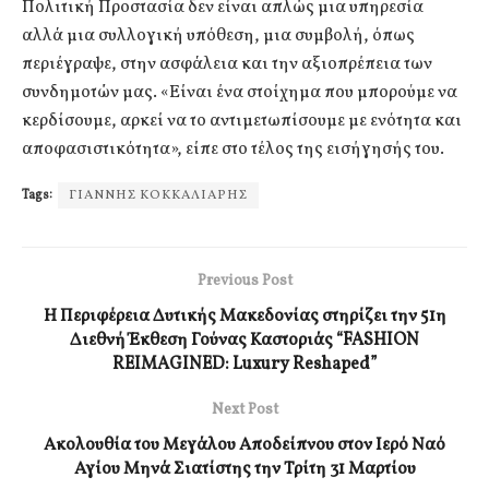
Πολιτική Προστασία δεν είναι απλώς μια υπηρεσία
αλλά μια συλλογική υπόθεση, μια συμβολή, όπως
περιέγραψε, στην ασφάλεια και την αξιοπρέπεια των
συνδημοτών μας. «Είναι ένα στοίχημα που μπορούμε να
κερδίσουμε, αρκεί να το αντιμετωπίσουμε με ενότητα και
αποφασιστικότητα», είπε στο τέλος της εισήγησής του.
Tags:
ΓΙΑΝΝΗΣ ΚΟΚΚΑΛΙΑΡΗΣ
Previous Post
Η Περιφέρεια Δυτικής Μακεδονίας στηρίζει την 51η
Διεθνή Έκθεση Γούνας Καστοριάς “FASHION
REIMAGINED: Luxury Reshaped”
Next Post
Ακολουθία του Μεγάλου Αποδείπνου στον Ιερό Ναό
Αγίου Μηνά Σιατίστης την Τρίτη 31 Μαρτίου