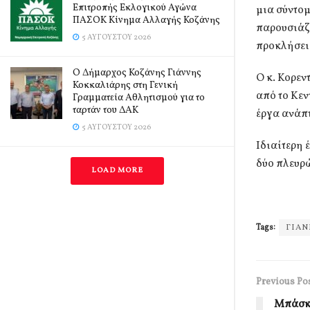
Επιτροπής Εκλογικού Αγώνα
μια σύντο
ΠΑΣΟΚ Κίνημα Αλλαγής Κοζάνης
παρουσιάζε
5 ΑΥΓΟΎΣΤΟΥ 2026
προκλήσεις
Ο Δήμαρχος Κοζάνης Γιάννης
Ο κ. Κορεν
Κοκκαλιάρης στη Γενική
από το Κεν
Γραμματεία Αθλητισμού για το
ταρτάν του ΔΑΚ
έργα ανάπ
5 ΑΥΓΟΎΣΤΟΥ 2026
Ιδιαίτερη 
δύο πλευρώ
LOAD MORE
Tags:
ΓΙΑΝ
Previous Po
Μπάσκε