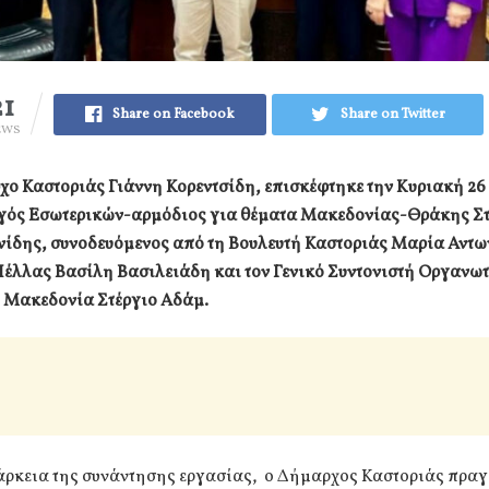
21
Share on Facebook
Share on Twitter
EWS
χο Καστοριάς Γιάννη Κορεντσίδη, επισκέφτηκε την Κυριακή 26
γός Εσωτερικών-αρμόδιος για θέματα Μακεδονίας-Θράκης Σ
νίδης, συνοδευόμενος από τη Βουλευτή Καστοριάς Μαρία Αντων
έλλας Βασίλη Βασιλειάδη και τον Γενικό Συντονιστή Οργανωτ
ή Μακεδονία Στέργιο Αδάμ.
ιάρκεια της συνάντησης εργασίας, ο Δήμαρχος Καστοριάς πρα