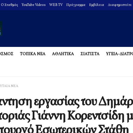
O Σταθμός
YouTube Videos
WEB TV
Πρόγραμμα
Εμβέλεια
Διαφημιστείτε
ΟΣΜΟΣ
ΤΟΠΙΚΑ ΝΕΑ
ΑΘΛΗΤΙΚΑ
ΣΙΑΤΙΣΤΑ
ΥΓΕΙΑ-ΔΙΑΤ
ΥΤΑΙΑ ΝΕΑ
ντηση εργασίας του Δημά
οριάς Γιάννη Κορεντσίδη μ
πουργό Εσωτερικών Στάθη