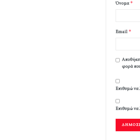
*
Όνομα
*
Email
Αποθήκευ
φορά που
Επιθυμώ να 
Επιθυμώ να 