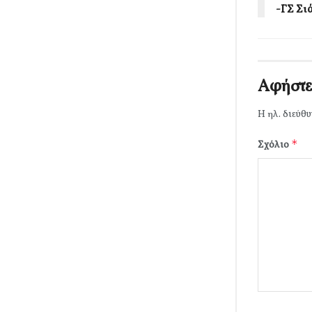
-ΓΣ Σι
Αφήστε
Η ηλ. διεύθυ
*
Σχόλιο