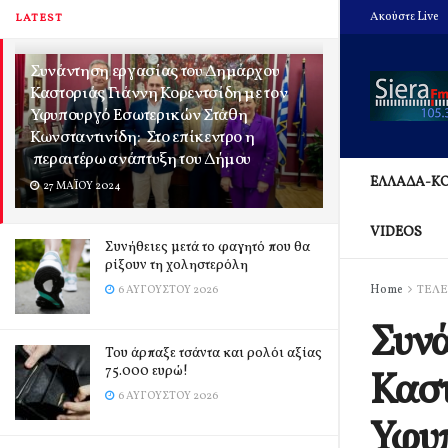
Ακούστε Live
LATEST
Συνάντηση εργασίας του Δημάρχου
Καστοριάς Γιάννη Κορεντσίδη με τον
Υφυπουργό Εσωτερικών Στάθη
Κωνσταντινίδη: Στο επίκεντρο η
περαιτέρω ανάπτυξη του Δήμου
ΕΛΛΑΔΑ-Κ
27 ΜΑΪ́ΟΥ 2024
VIDEOS
Συνήθειες μετά το φαγητό που θα
ρίξουν τη χοληστερόλη
Home
ΤΕΛΕ
6 ΑΥΓΟΎΣΤΟΥ 2026
Συνά
Του άρπαξε τσάντα και ρολόι αξίας
75.000 ευρώ!
Καστ
6 ΑΥΓΟΎΣΤΟΥ 2026
Υφυ