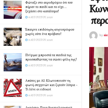
Φώναζε στο αεροδρόμιο ότι του
Κωνσ
πήραν το παιδί και το είχε…
ξεχάσει στο κατάλυμα!
περα
6 ΑΥΓΟΎΣΤΟΥ 2026
Έπαιρνε επιδότηση κτηνοτρόφου
χωρίς ούτε ένα πρόβατο!
by
si
6 ΑΥΓΟΎΣΤΟΥ 2026
Πνίγηκε μπροστά τα παιδιά της
προσπαθώντας να σώσει φίλη της!
6 ΑΥΓΟΎΣΤΟΥ 2026
Απάτες με AI: Κλωνοποιούν τη
φωνή συγγενών και ζητούν λύτρα –
Τι λένε οι ειδικοί
6 ΑΥΓΟΎΣΤΟΥ 2026
Δημόσιο: Ποια δικαιολογητικά