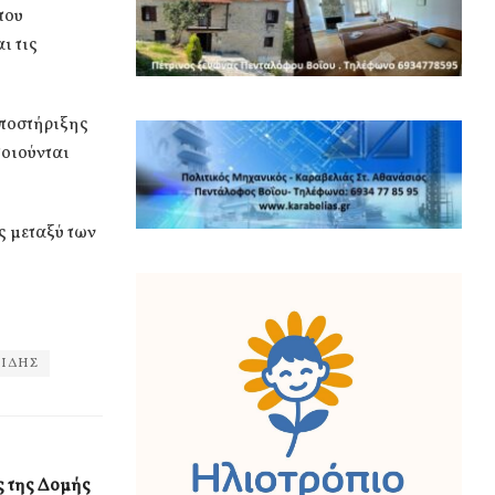
που
ι τις
υποστήριξης
ποιούνται
ς μεταξύ των
ΝΙΔΗΣ
 της Δομής