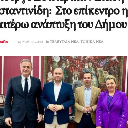
ταντινίδη: Στο επίκεντρο η
ιτέρω ανάπτυξη του Δήμου
erafm
27 Μαΐου 2024
in
ΤΕΛΕΥΤΑΙΑ ΝΕΑ
,
ΤΟΠΙΚΑ ΝΕΑ