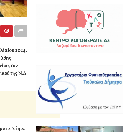
 Μαΐου 2024,
τάθης
ίου, τον
ικού της Ν.Δ.
γματοποίησε