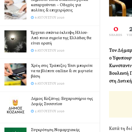
καταργούνται – Οδηγός για
πολίτες & επιχειρήσεις
6 ΑΥΓΟΎΣΤΟΥ 2026
0
Έρχεται σπάνια έκλειψη Ηλίου-
SHARES
VI
Από ποια σημεία της Ελλάδας θα
είναι ορατή
Τον Δήμαρ
6 ΑΥΓΟΎΣΤΟΥ 2026
ο Υφυπουρ
Κωνσταντι
Χρέη στις Τράπεζες: Έτσι μπορείτε
να τα βλέπετε online & σε μηνιαία
Βουλευτή Π
βάση
στη Δυτικ
6 ΑΥΓΟΎΣΤΟΥ 2026
Δήμος Κοζάνης: Ευχαριστήριο της
Δομής Συσσιτίου
5 ΑΥΓΟΎΣΤΟΥ 2026
Κατά τη δ
Συγκρότηση Νομαρχιακής