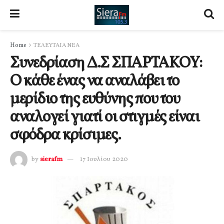
Home
ΤΕΛΕΥΤΑΙΑ ΝΕΑ
Συνεδρίαση Δ.Σ ΣΠΑΡΤΑΚΟΥ:
Ο κάθε ένας να αναλάβει το
μερίδιο της ευθύνης που του
αναλογεί γιατί οι στιγμές είναι
σφόδρα κρίσιμες.
by
sierafm
17 Ιουλίου 2020