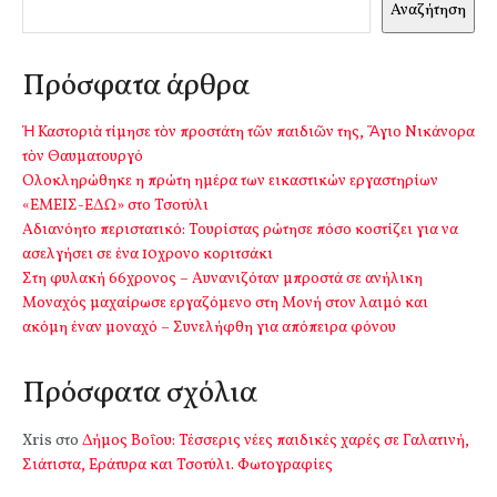
Αναζήτηση
Πρόσφατα άρθρα
Ἡ Καστοριὰ τίμησε τὸν προστάτη τῶν παιδιῶν της, Ἅγιο Νικάνορα
τὸν Θαυματουργό
Ολοκληρώθηκε η πρώτη ημέρα των εικαστικών εργαστηρίων
«ΕΜΕΙΣ-ΕΔΩ» στο Τσοτύλι
Αδιανόητο περιστατικό: Τουρίστας ρώτησε πόσο κοστίζει για να
ασελγήσει σε ένα 10χρονο κοριτσάκι
Στη φυλακή 66χρονος – Αυνανιζόταν μπροστά σε ανήλικη
Μοναχός μαχαίρωσε εργαζόμενο στη Μονή στον λαιμό και
ακόμη έναν μοναχό – Συνελήφθη για απόπειρα φόνου
Πρόσφατα σχόλια
Xris
στο
Δήμος Βοΐου: Τέσσερις νέες παιδικές χαρές σε Γαλατινή,
Σιάτιστα, Εράτυρα και Τσοτύλι. Φωτογραφίες