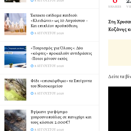
0
2
8 ΑΥΓΟΎΣΤΟΥ 2026
SHARES
VI
Έκτακτο επίδομα παιδιού:
«Κλειδώνει» ως 10 Αυγούστου –
Στη Χρυσα
Και επιπλέον προϋπόθεση
Κοζάνης κ
8 ΑΥΓΟΎΣΤΟΥ 2026
«Τουρισμός για Όλους»: Δύο
«κόφτες» προκαλούν αντιδράσεις
-Ποιοι μένουν εκτός
8 ΑΥΓΟΎΣΤΟΥ 2026
Δείτε τα β
Φίδι «επισκέφθηκε» τα Επείγοντα
του Νοσοκομείου
8 ΑΥΓΟΎΣΤΟΥ 2026
Βγήκανε για ψήσιμο
γουρουνοπούλας σε πανηγύρι και
τους κόστισε 2.000€!
8 ΑΥΓΟΎΣΤΟΥ 2026