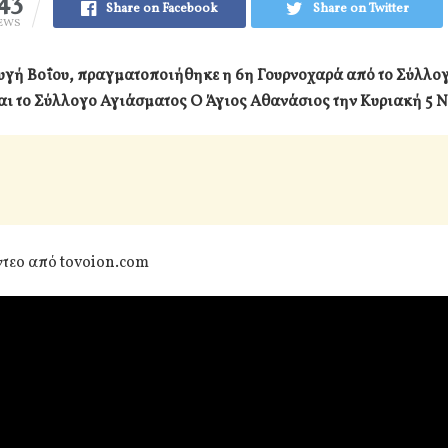
43
Share on Facebook
Share on Twitter
EWS
υγή Βοΐου, πραγματοποιήθηκε η 6η Γουρνοχαρά από το Σύλλο
αι το Σύλλογο Αγιάσματος Ο Άγιος Αθανάσιος την Κυριακή 5 
ίντεο από tovoion.com