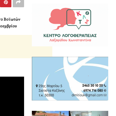
γο Βοϊωτών
Νοεμβρίου