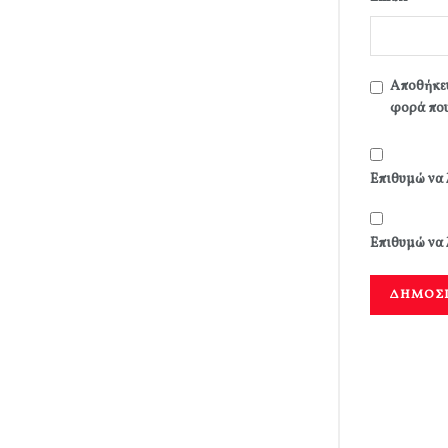
Αποθήκευ
φορά που
Επιθυμώ να 
Επιθυμώ να 