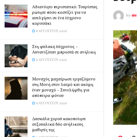
Αδιανόητο περιστατικό: Τουρίστας
ρώτησε πόσο κοστίζει για να
by
si
ασελγήσει σε ένα 10χρονο
κοριτσάκι
8 ΑΥΓΟΎΣΤΟΥ 2026
Στη φυλακή 66χρονος –
Αυνανιζόταν μπροστά σε ανήλικη
8 ΑΥΓΟΎΣΤΟΥ 2026
Μοναχός μαχαίρωσε εργαζόμενο
στη Μονή στον λαιμό και ακόμη
έναν μοναχό – Συνελήφθη για
απόπειρα φόνου
8 ΑΥΓΟΎΣΤΟΥ 2026
Δασκάλα χορού κακοποίησε
σεξουαλικά δύο ανήλικους
μαθητές της