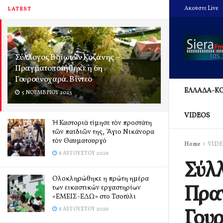
Ακούστε Live
LATEST
Σύλλογος Βοϊωτών Κοζάνης –
Πραγματοποιήθηκε η 6η
Γουρουνοχαρά. Βίντεο
ΕΛΛΑΔΑ-Κ
5 ΝΟΕΜΒΡΊΟΥ 2023
VIDEOS
Ἡ Καστοριὰ τίμησε τὸν προστάτη
τῶν παιδιῶν της, Ἅγιο Νικάνορα
τὸν Θαυματουργό
Home
VID
8 ΑΥΓΟΎΣΤΟΥ 2026
Σύλλ
Ολοκληρώθηκε η πρώτη ημέρα
Πρα
των εικαστικών εργαστηρίων
«ΕΜΕΙΣ-ΕΔΩ» στο Τσοτύλι
Γουρ
8 ΑΥΓΟΎΣΤΟΥ 2026