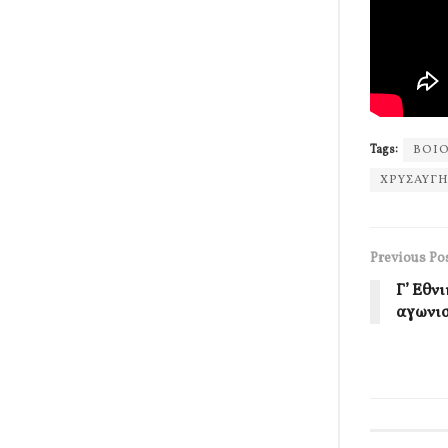
Tags:
ΒΟΙ
ΧΡΥΣΑΥΓ
Previous Po
Γ’ Εθν
αγωνισ