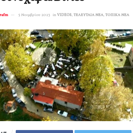
erafm
5 Νοεμβρίου 2023
in
VIDEOS
,
ΤΕΛΕΥΤΑΙΑ ΝΕΑ
,
ΤΟΠΙΚΑ ΝΕΑ