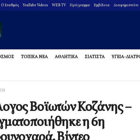
O Σταθμός
YouTube Videos
WEB TV
Πρόγραμμα
Εμβέλεια
Διαφημιστείτε
ΟΣΜΟΣ
ΤΟΠΙΚΑ ΝΕΑ
ΑΘΛΗΤΙΚΑ
ΣΙΑΤΙΣΤΑ
ΥΓΕΙΑ-ΔΙΑΤ
EOS
ογος Βοϊωτών Κοζάνης –
γματοποιήθηκε η 6η
ουνοχαρά. Βίντεο