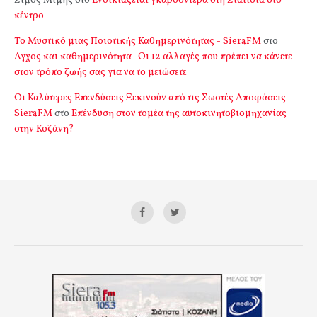
Σιμος Μιμής
στο
Ενοικιάζεται γκαρσονιέρα στη Σιάτιστα στο
κέντρο
Το Μυστικό μιας Ποιοτικής Καθημερινότητας - SieraFM
στο
Αγχος και καθημερινότητα -Οι 12 αλλαγές που πρέπει να κάνετε
στον τρόπο ζωής σας για να το μειώσετε
Οι Καλύτερες Επενδύσεις Ξεκινούν από τις Σωστές Αποφάσεις -
SieraFM
στο
Επένδυση στον τομέα της αυτοκινητοβιομηχανίας
στην Κοζάνη?