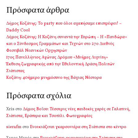
Πρόσφατα άρθρα
Δήμος Κοζάνης: Το party που όλοι αγαπήσαμε επιστρέφει! –
Daddy Cool
Δήμος Κοζάνης: Η Κοζάνη συναντά την Ευρώπη – Η «Πανδώρα»
και ο Σύνδεσμος Γραμμάτων και Τεχνών στο 27ο Διεθνές
Φεστιβάλ Νεανικών Ορχηστρών
17ος Πανελλήνιος Αγώνας Δρόμου «Μνήμες Λιγνίτη»
Έκθεση ζωγραφικής από την Εθελοντική Δράση Πολιτών
Σιάτιστας
Kοζάνη: 40ήμερο μνημόσυνο της Βάγιας Νέστορα
Πρόσφατα σχόλια
Xris
στο
Δήμος Βοΐου: Τέσσερις νέες παιδικές χαρές σε Γαλατινή,
Σιάτιστα, Εράτυρα και Τσοτύλι. Φωτογραφίες
sierafm
στο
Ενοικιάζεται γκαρσονιέρα στη Σιάτιστα στο κέντρο