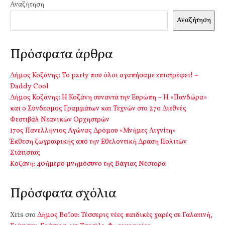
Αναζήτηση
Αναζήτηση
Πρόσφατα άρθρα
Δήμος Κοζάνης: Το party που όλοι αγαπήσαμε επιστρέφει! –
Daddy Cool
Δήμος Κοζάνης: Η Κοζάνη συναντά την Ευρώπη – Η «Πανδώρα»
και ο Σύνδεσμος Γραμμάτων και Τεχνών στο 27ο Διεθνές
Φεστιβάλ Νεανικών Ορχηστρών
17ος Πανελλήνιος Αγώνας Δρόμου «Μνήμες Λιγνίτη»
Έκθεση ζωγραφικής από την Εθελοντική Δράση Πολιτών
Σιάτιστας
Kοζάνη: 40ήμερο μνημόσυνο της Βάγιας Νέστορα
Πρόσφατα σχόλια
Xris
στο
Δήμος Βοΐου: Τέσσερις νέες παιδικές χαρές σε Γαλατινή,