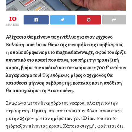
10
SHARES
Αξέχαστα θα μείνουν τα γενέθλια για έναν 25χρονο
Βολιώτη, που έπεσε θύμα της συνομήλικης συμβίας του,
η οποία σύμφωνα με το magnesianews.gr, αφού του έριξε
υπνωτικό στο κρασί που έπινε, του πήρε την τραπεζική
κάρτα, βρήκε τον κωδικό και του «σήκωσε» 700 € από τον
λογαριασμό του! Τις επόμενες μέρες ο 25χρονος θα
καταθέσει μήνυση σε βάρος της κοπέλας και η υπόθεση
θα απασχολήσει τη Δικαιοσύνη.
Σύμφωνα με τον δικηγόρο του νεαρού, όλα έγιναν την
περασμένη Πέμπτη, στο σπίτι του στον Βόλο, όπου έμενε
με την 25χρονη. Ήταν ημέρα των γενεθλίων του και το
γιόρταζαν πίνοντας κρασί. Κάποια στιγμή, φαίνεται ότι