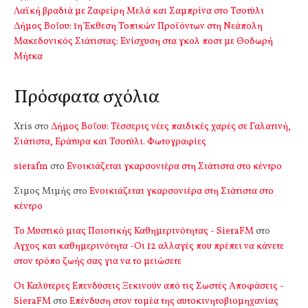
Λαϊκή βραδιά με Ζαφείρη Μελά και Σαμπρίνα στο Τσοτύλι
Δήμος Βοΐου: 1η Έκθεση Τοπικών Προϊόντων στη Νεάπολη
Μακεδονικός Σιάτιστας: Ενίσχυση στα γκολ ποστ με Θοδωρή
Μήτκα
Πρόσφατα σχόλια
Xris
στο
Δήμος Βοΐου: Τέσσερις νέες παιδικές χαρές σε Γαλατινή,
Σιάτιστα, Εράτυρα και Τσοτύλι. Φωτογραφίες
sierafm
στο
Ενοικιάζεται γκαρσονιέρα στη Σιάτιστα στο κέντρο
Σιμος Μιμής
στο
Ενοικιάζεται γκαρσονιέρα στη Σιάτιστα στο
κέντρο
Το Μυστικό μιας Ποιοτικής Καθημερινότητας - SieraFM
στο
Αγχος και καθημερινότητα -Οι 12 αλλαγές που πρέπει να κάνετε
στον τρόπο ζωής σας για να το μειώσετε
Οι Καλύτερες Επενδύσεις Ξεκινούν από τις Σωστές Αποφάσεις -
SieraFM
στο
Επένδυση στον τομέα της αυτοκινητοβιομηχανίας