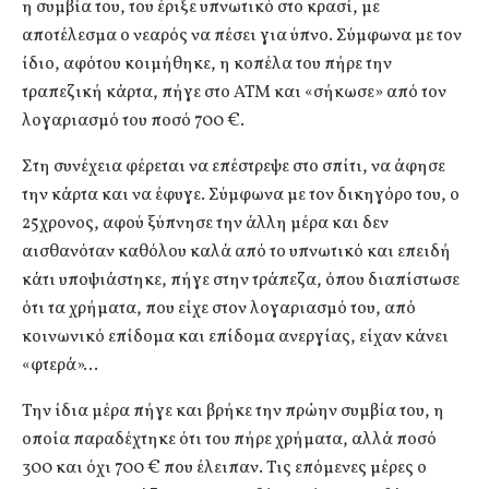
η συμβία του, του έριξε υπνωτικό στο κρασί, με
αποτέλεσμα ο νεαρός να πέσει για ύπνο. Σύμφωνα με τον
ίδιο, αφότου κοιμήθηκε, η κοπέλα του πήρε την
τραπεζική κάρτα, πήγε στο ΑΤΜ και «σήκωσε» από τον
λογαριασμό του ποσό 700 €.
Στη συνέχεια φέρεται να επέστρεψε στο σπίτι, να άφησε
την κάρτα και να έφυγε. Σύμφωνα με τον δικηγόρο του, ο
25χρονος, αφού ξύπνησε την άλλη μέρα και δεν
αισθανόταν καθόλου καλά από το υπνωτικό και επειδή
κάτι υποψιάστηκε, πήγε στην τράπεζα, όπου διαπίστωσε
ότι τα χρήματα, που είχε στον λογαριασμό του, από
κοινωνικό επίδομα και επίδομα ανεργίας, είχαν κάνει
«φτερά»…
Την ίδια μέρα πήγε και βρήκε την πρώην συμβία του, η
οποία παραδέχτηκε ότι του πήρε χρήματα, αλλά ποσό
300 και όχι 700 € που έλειπαν. Τις επόμενες μέρες ο