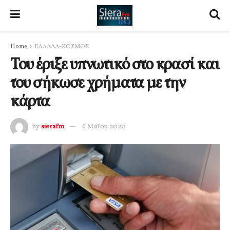
Home
ΕΛΛΑΔΑ-ΚΟΣΜΟΣ
Του έριξε υπνωτικό στο κρασί και
του σήκωσε χρήματα με την
κάρτα
by
sierafm
6 Μαΐου 2020