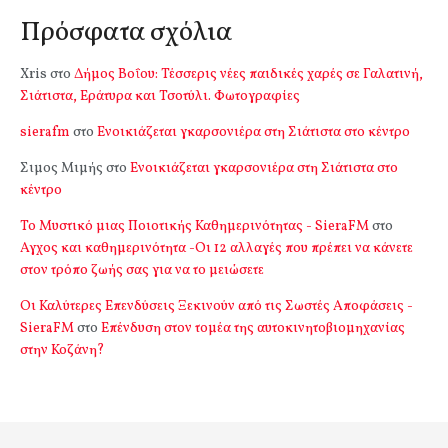
Πρόσφατα σχόλια
Xris
στο
Δήμος Βοΐου: Τέσσερις νέες παιδικές χαρές σε Γαλατινή,
Σιάτιστα, Εράτυρα και Τσοτύλι. Φωτογραφίες
sierafm
στο
Ενοικιάζεται γκαρσονιέρα στη Σιάτιστα στο κέντρο
Σιμος Μιμής
στο
Ενοικιάζεται γκαρσονιέρα στη Σιάτιστα στο
κέντρο
Το Μυστικό μιας Ποιοτικής Καθημερινότητας - SieraFM
στο
Αγχος και καθημερινότητα -Οι 12 αλλαγές που πρέπει να κάνετε
στον τρόπο ζωής σας για να το μειώσετε
Οι Καλύτερες Επενδύσεις Ξεκινούν από τις Σωστές Αποφάσεις -
SieraFM
στο
Επένδυση στον τομέα της αυτοκινητοβιομηχανίας
στην Κοζάνη?