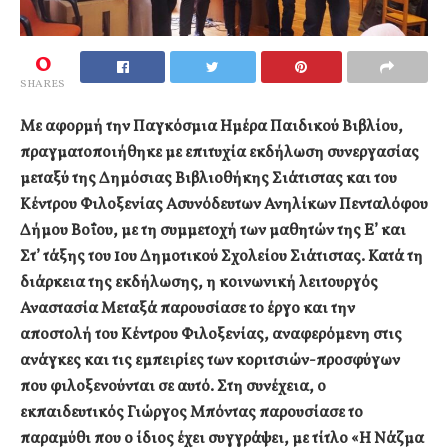
0
SHARES
Με αφορμή την Παγκόσμια Ημέρα Παιδικού Βιβλίου,
πραγματοποιήθηκε με επιτυχία εκδήλωση συνεργασίας
μεταξύ της Δημόσιας Βιβλιοθήκης Σιάτιστας και του
Κέντρου Φιλοξενίας Ασυνόδευτων Ανηλίκων Πενταλόφου
Δήμου Βοΐου, με τη συμμετοχή των μαθητών της Ε’ και
Στ’ τάξης του 1ου Δημοτικού Σχολείου Σιάτιστας. Κατά τη
διάρκεια της εκδήλωσης, η κοινωνική λειτουργός
Αναστασία Μεταξά παρουσίασε το έργο και την
αποστολή του Κέντρου Φιλοξενίας, αναφερόμενη στις
ανάγκες και τις εμπειρίες των κοριτσιών-προσφύγων
που φιλοξενούνται σε αυτό. Στη συνέχεια, ο
εκπαιδευτικός Γιώργος Μπόντας παρουσίασε το
παραμύθι που ο ίδιος έχει συγγράψει, με τίτλο «Η Νάζμα