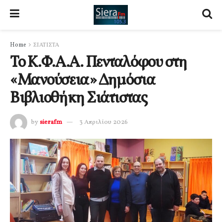
Home
ΣΙΑΤΙΣΤΑ
Το Κ.Φ.Α.Α. Πενταλόφου στη
«Μανούσεια» Δημόσια
Βιβλιοθήκη Σιάτιστας
by
sierafm
3 Απριλίου 2026