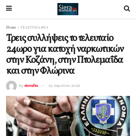
Home
ΤΕΛΕΥΤΑΙΑ ΝΕΑ
Τρεις συλλήψεις το τελευταίο
24ωρο για κατοχή ναρκωτικών
στην Κοζάνη, στην Πτολεμαΐδα
και στην Φλώρινα
by
sierafm
19 Απριλίου 2026