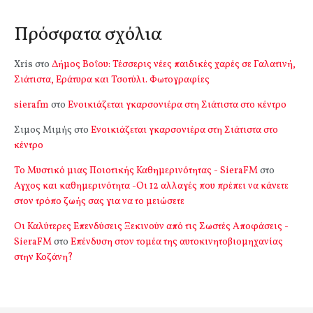
Πρόσφατα σχόλια
Xris
στο
Δήμος Βοΐου: Τέσσερις νέες παιδικές χαρές σε Γαλατινή,
Σιάτιστα, Εράτυρα και Τσοτύλι. Φωτογραφίες
sierafm
στο
Ενοικιάζεται γκαρσονιέρα στη Σιάτιστα στο κέντρο
Σιμος Μιμής
στο
Ενοικιάζεται γκαρσονιέρα στη Σιάτιστα στο
κέντρο
Το Μυστικό μιας Ποιοτικής Καθημερινότητας - SieraFM
στο
Αγχος και καθημερινότητα -Οι 12 αλλαγές που πρέπει να κάνετε
στον τρόπο ζωής σας για να το μειώσετε
Οι Καλύτερες Επενδύσεις Ξεκινούν από τις Σωστές Αποφάσεις -
SieraFM
στο
Επένδυση στον τομέα της αυτοκινητοβιομηχανίας
στην Κοζάνη?