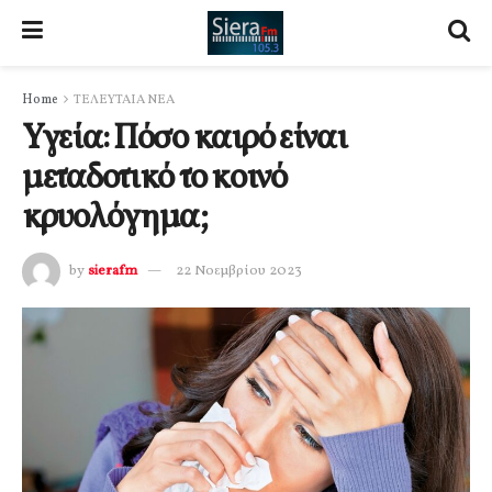
Home
ΤΕΛΕΥΤΑΙΑ ΝΕΑ
Υγεία: Πόσο καιρό είναι
μεταδοτικό το κοινό
κρυολόγημα;
by
sierafm
22 Νοεμβρίου 2023