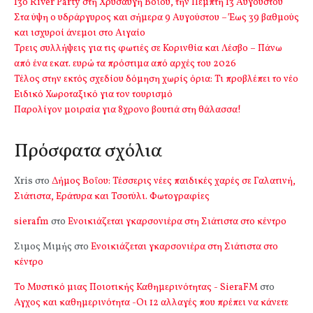
13o River Party στη Χρυσαυγή Βοΐου, την Πέμπτη 13 Αυγούστου
Στα ύψη ο υδράργυρος και σήμερα 9 Αυγούστου – Έως 39 βαθμούς
και ισχυροί άνεμοι στο Αιγαίο
Τρεις συλλήψεις για τις φωτιές σε Κορινθία και Λέσβο – Πάνω
από ένα εκατ. ευρώ τα πρόστιμα από αρχές του 2026
Τέλος στην εκτός σχεδίου δόμηση χωρίς όρια: Τι προβλέπει το νέο
Ειδικό Χωροταξικό για τον τουρισμό
Παρολίγον μοιραία για 8χρονο βουτιά στη θάλασσα!
Πρόσφατα σχόλια
Xris
στο
Δήμος Βοΐου: Τέσσερις νέες παιδικές χαρές σε Γαλατινή,
Σιάτιστα, Εράτυρα και Τσοτύλι. Φωτογραφίες
sierafm
στο
Ενοικιάζεται γκαρσονιέρα στη Σιάτιστα στο κέντρο
Σιμος Μιμής
στο
Ενοικιάζεται γκαρσονιέρα στη Σιάτιστα στο
κέντρο
Το Μυστικό μιας Ποιοτικής Καθημερινότητας - SieraFM
στο
Αγχος και καθημερινότητα -Οι 12 αλλαγές που πρέπει να κάνετε