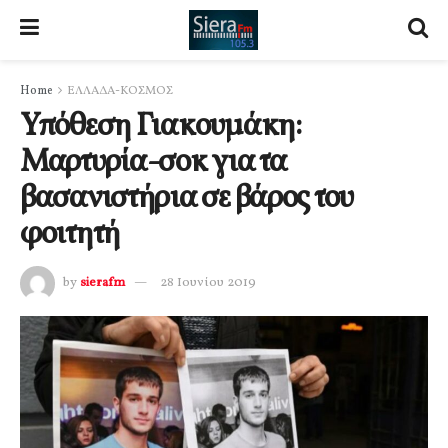
Home
ΕΛΛΑΔΑ-ΚΟΣΜΟΣ
Υπόθεση Γιακουμάκη:
Μαρτυρία-σοκ για τα
βασανιστήρια σε βάρος του
φοιτητή
by
sierafm
28 Ιουνίου 2019