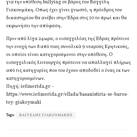
για την υπόθεση bullying σε βάρος του Βαγγέλη
Γιακουμάκη. Οπως έχει γίνει γνωστό, η πρόεδρος του
δικαστηρίου θα ανέβει στην Έδρα στις 10 το πρωί και θα
εκφωνήσει την απόφαση.
Πριν από λίγα 24ωρα, ο εισαγγελέας της Έδρας πρότεινε
την ενοχή των 8 από τους συνολικά 9 νεαρούς Κρητικούς,
οι οποίοι είναι κατηγορούμενοι στην υπόθεση. O
εισαγγελικός λειτουργός πρότεινε να απαλλαγεί πλήρως
από τις κατηγορίες που του έχουν αποδοθεί ο ένας εκ των
κατηγορουμένων.
Πηγή: iefimerida.gr –
https://www.iefimerida.gr/ellada/basanistiria-se-baros-
toy-giakoymaki
Tags:
ΒΑΓΓΕΛΗΣ ΓΙΑΚΟΥΜΑΚΗΣ