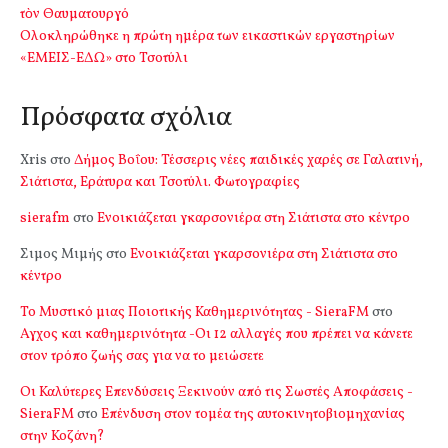
τὸν Θαυματουργό
Ολοκληρώθηκε η πρώτη ημέρα των εικαστικών εργαστηρίων
«ΕΜΕΙΣ-ΕΔΩ» στο Τσοτύλι
Πρόσφατα σχόλια
Xris
στο
Δήμος Βοΐου: Τέσσερις νέες παιδικές χαρές σε Γαλατινή,
Σιάτιστα, Εράτυρα και Τσοτύλι. Φωτογραφίες
sierafm
στο
Ενοικιάζεται γκαρσονιέρα στη Σιάτιστα στο κέντρο
Σιμος Μιμής
στο
Ενοικιάζεται γκαρσονιέρα στη Σιάτιστα στο
κέντρο
Το Μυστικό μιας Ποιοτικής Καθημερινότητας - SieraFM
στο
Αγχος και καθημερινότητα -Οι 12 αλλαγές που πρέπει να κάνετε
στον τρόπο ζωής σας για να το μειώσετε
Οι Καλύτερες Επενδύσεις Ξεκινούν από τις Σωστές Αποφάσεις -
SieraFM
στο
Επένδυση στον τομέα της αυτοκινητοβιομηχανίας
στην Κοζάνη?