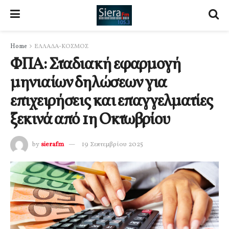
Home
ΕΛΛΑΔΑ-ΚΟΣΜΟΣ
ΦΠΑ: Σταδιακή εφαρμογή
μηνιαίων δηλώσεων για
επιχειρήσεις και επαγγελματίες
ξεκινά από 1η Οκτωβρίου
by
sierafm
19 Σεπτεμβρίου 2025