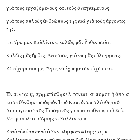
γιά τούς ἐργαζόμενους καί τούς ἀναγκεμένους
γιά τούς ἁπλούς ἀνθρώπους της καί γιά τούς ἄρχοντές
της.
Πατέρα μας Καλλίνικε, καλῶς μᾶς ἦρθες πάλι.
Καλῶς μᾶς ἦρθες, Δέσποτα, γιά νά μᾶς εὐλογήσεις.
Σέ εὐχαριστοῦμε, Ἅγιε, νά ἔχουμε τήν εὐχή σου».
Ἐν συνεχείᾳ, σχηματίσθηκε λιτανευτικὴ πομπὴ ἡ ὁποία
κατευθύνθηκε πρὸς τὸν Ἱερὸ Ναό, ὅπου τελέσθηκε ὁ
Δισαρχιερατικὸς Ἑσπερινὸς χοροστατοῦντος τοῦ Σεβ.
Μητροπολίτου Ἄρτης κ. Καλλινίκου.
Κατὰ τὸν ἑσπερινὸ ὁ Σεβ. Μητροπολίτης μας κ.