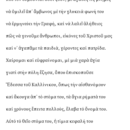
νά ὁμιλεῖ ἀπ᾽ ἄμβωνος μέ τήν γλυκειά φωνή του
νά ἑρμηνεύει τήν Γραφή, καί νά λαλεῖ ἀλήθειες
πῶς νά γενοῦμε ἄνθρωποι, εἰκόνες τοῦ Χριστοῦ μας
καί ν᾽ ἀγαπᾶμε τά παιδιά, γέροντες καί πατρίδα.
Χαίρομαι καί εὐφραίνομαι, μέ μιά χαρά ἁγία
γιατί στήν πόλη ἔζησα, ὅπου ἐπισκοποῦσε
Ἔδεσσα τοῦ Καλλίνικου, ὅπως τήν αἰσθανόμουν
καί ἄκουγα ἀπ᾽ τό στόμα του, τά ἅγια ρήματά του
καί χρόνους ἔπειτα πολλούς, ἔλαβα τό ὄνομά του.
Αὐτό τό θεῖο στόμα του, ἡ τίμια κεφαλή του