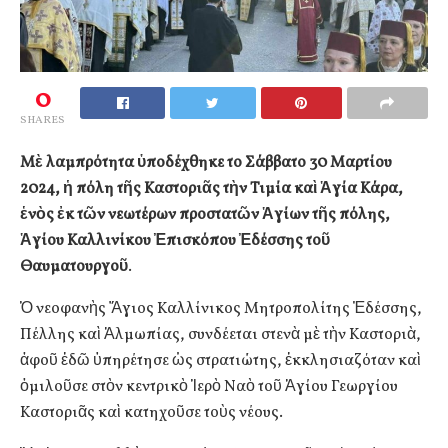
0
SHARES
Μὲ λαμπρότητα ὑποδέχθηκε το Σάββατο 30 Μαρτίου
2024, ἡ πόλη τῆς Καστοριᾶς τὴν Τιμία καὶ Ἁγία Κάρα,
ἑνὸς ἐκ τῶν νεωτέρων προστατῶν Ἁγίων τῆς πόλης,
Ἁγίου Καλλινίκου Ἐπισκόπου Ἐδέσσης τοῦ
Θαυματουργοῦ
.
Ὁ νεοφανὴς Ἅγιος Καλλίνικος Μητροπολίτης Ἐδέσσης,
Πέλλης καὶ Ἀλμωπίας, συνδέεται στενὰ μὲ τὴν Καστοριὰ,
ἀφοῦ ἐδῶ ὑπηρέτησε ὡς στρατιώτης, ἐκκλησιαζόταν καὶ
ὁμιλοῦσε στὸν κεντρικὸ Ἱερὸ Ναὸ τοῦ Ἁγίου Γεωργίου
Καστοριᾶς καὶ κατηχοῦσε τοὺς νέους.