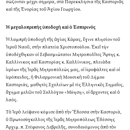
σώζονται μέχρι σήμερα, στά Παρεκκλήσια τῆς Καστοριᾶς
καὶ τῆς Ἐνορίας τοῦ Ἁγίου Γεωργίου.
Ἡ μεγαλοπρεπὴς ὑποδοχὴ καὶ ὁ Ἑσπερινός
Ἡ λαμπρὴ ὑποδοχὴ τῆς ἁγίας Κάρας, ἔγινε πλησίον τοῦ
Ἱεροῦ Ναοῦ, στὴν πλατεία Χριστοπούλου. Ἐκεῖ τήν
ὑποδέχθηκαν οἱ Σεβασμιώτατοι Μητροπολῖτες Ἄρτης κ.
Καλλίνικος καὶ Καστορίας κ. Καλλίνικος, πλειάδα
ἱερέων τῆς Ἱερᾶς Μητροπόλεώς μας, οἱ ἱεροψάλτες καὶ οἱ
ἱερόπαιδες, ἡ Φιλαρμονικὴ Μουσικὴ τοῦ Δήμου
Καστοριάς, μαθητές Σχολείων μὲ τίς Ἑλληνικὲς Σημαῖες,
ἄγημα μελῶν τοῦ Συλλόγου «Μύηση», οἱ ἄρχοντες καὶ ὁ
λαός.
Τὸ Ἱερὸ Λείψανο κόμισε ἀπὸ τὴν Ἔδεσσα στὴν Καστοριά,
ὁ Πρωτοσύγκελλος τῆς Ἱερᾶς Μητροπόλεως Ἐδέσσης
Ἀρχιμ. π. Στέφανος Δεβρελῆς, συνοδευόμενος ἀπὸ τὸν