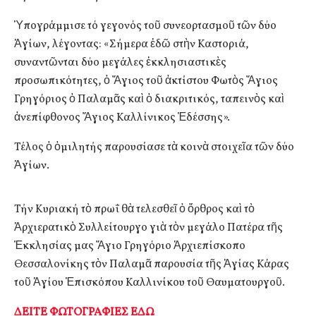
Ὑπογράμμισε τό γεγονός τοῦ συνεορτασμοῦ τῶν δύο
Ἁγίων, λέγοντας: «Σήμερα ἐδῶ στὴν Καστοριά,
συναντῶνται δύο μεγάλες ἐκκλησιαστικὲς
προσωπικότητες, ὁ Ἅγιος τοῦ ἀκτίστου Φωτὸς Ἅγιος
Γρηγόριος ὁ Παλαμᾶς καὶ ὁ διακριτικός, ταπεινὸς καὶ
ἀνεπίφθονος Ἅγιος Καλλίνικος Ἐδέσσης».
Τέλος ὁ ὁμιλητής παρουσίασε τὰ κοινὰ στοιχεῖα τῶν δύο
Ἁγίων.
Τήν Κυριακή τὸ πρωΐ θὰ τελεσθεῖ ὁ ὄρθρος καὶ τὸ
Ἀρχιερατικὸ Συλλείτουργο γιὰ τὸν μεγάλο Πατέρα τῆς
Ἐκκλησίας μας Ἅγιο Γρηγόριο Ἀρχιεπίσκοπο
Θεσσαλονίκης τὸν Παλαμᾶ παρουσία τῆς Ἁγίας Κάρας
τοῦ Ἁγίου Ἐπισκόπου Καλλινίκου τοῦ Θαυματουργοῦ.
ΔΕΙΤΕ ΦΩΤΟΓΡΑΦΙΕΣ ΕΔΩ