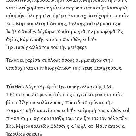
Καλλίνικος, προσεφώνησε τὸν Σεβ. Μητροπολίτη Ἄρτης
καὶ τὸν εὐχαρίστησε γιὰ τὴν παρουσία του στὴν Καστοριά,
αὐτὴ τὴν εὐλογημένη ἡμέρα, ἐν συνεχείᾳ εὐχαρίστησε τὸν
Σεβ. Μητροπολίτη Ἐδέσσης, Πέλλης καὶ Ἀλμωπίας κ.
Ἰωὴλ ὁ ὁποῖος δέχθηκε τὸ αἴτημα γιὰ τὴν μεταφορὰ τῆς
ἁγίας Κάρας στὴν Καστοριὰ καθὼς καὶ τὸν
Πρωτοσύγκελλό του ποὺ τὴν μετέφερε.
Τέλος εὐχαρίστησε ὅλους ὅσους συμμετεῖχαν στὴν
ὑποδοχὴ καὶ στὴν διοργάνωση τῆς Ἱερᾶς Πανηγύρεως.
Τὸν θεῖο Λόγο κήρυξε ὁ Πρωτοσύγκελλος τῆς Ι.Μ.
Ἐδέσσης π. Στέφανος ὁ ὁποῖος ἀρχικὰ παρουσίασε τὸν
βίο τοῦ Ἁγίου Καλλινίκου, τὰ παιδικὰ χρόνια, τὴν
ποιμαντικὴ διακονία του καὶ τὴν κοίμησή του, καθὼς καὶ
τὴν ἐπίσημη ἁγιοκατάταξη του, τονίζοντας τόν ρόλο τῶν
Σεβ. Μητροπολιτῶν Ἐδέσσης κ. Ἰωήλ καί Ναυπάκτου κ.
Ἱεροθέου σέ αὐτή.