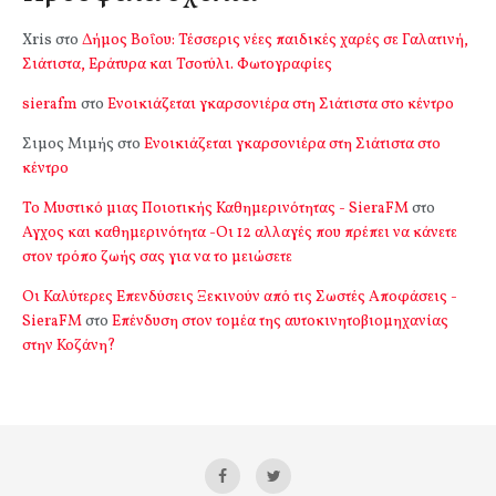
Xris
στο
Δήμος Βοΐου: Τέσσερις νέες παιδικές χαρές σε Γαλατινή,
Σιάτιστα, Εράτυρα και Τσοτύλι. Φωτογραφίες
sierafm
στο
Ενοικιάζεται γκαρσονιέρα στη Σιάτιστα στο κέντρο
Σιμος Μιμής
στο
Ενοικιάζεται γκαρσονιέρα στη Σιάτιστα στο
κέντρο
Το Μυστικό μιας Ποιοτικής Καθημερινότητας - SieraFM
στο
Αγχος και καθημερινότητα -Οι 12 αλλαγές που πρέπει να κάνετε
στον τρόπο ζωής σας για να το μειώσετε
Οι Καλύτερες Επενδύσεις Ξεκινούν από τις Σωστές Αποφάσεις -
SieraFM
στο
Επένδυση στον τομέα της αυτοκινητοβιομηχανίας
στην Κοζάνη?