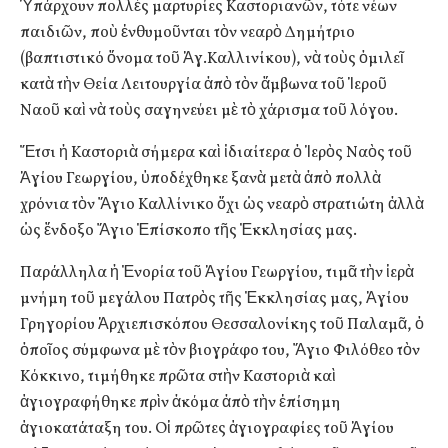
Ὑπάρχουν πολλὲς μαρτυρίες Καστοριανῶν, τότε νέων
παιδιῶν, ποὺ ἐνθυμοῦνται τὸν νεαρὸ Δημήτριο
(βαπτιστικό ὄνομα τοῦ Ἁγ.Καλλινίκου), νὰ τοὺς ὁμιλεῖ
κατὰ τὴν Θεία Λειτουργία ἀπὸ τὸν ἄμβωνα τοῦ Ἱεροῦ
Ναοῦ καὶ νὰ τοὺς σαγηνεύει μὲ τὸ χάρισμα τοῦ λόγου.
Ἔτσι ἡ Καστοριὰ σήμερα καὶ ἰδιαίτερα ὁ Ἱερὸς Ναὸς τοῦ
Ἁγίου Γεωργίου, ὑποδέχθηκε ξανὰ μετὰ ἀπὸ πολλὰ
χρόνια τὸν Ἅγιο Καλλίνικο ὄχι ὡς νεαρὸ στρατιώτη ἀλλὰ
ὡς ἔνδοξο Ἅγιο Ἐπίσκοπο τῆς Ἐκκλησίας μας.
Παράλληλα ἡ Ἐνορία τοῦ Ἁγίου Γεωργίου, τιμᾶ τὴν ἱερὰ
μνήμη τοῦ μεγάλου Πατρὸς τῆς Ἐκκλησίας μας, Ἁγίου
Γρηγορίου Ἀρχιεπισκόπου Θεσσαλονίκης τοῦ Παλαμᾶ, ὁ
ὁποῖος σύμφωνα μὲ τὸν βιογράφο του, Ἅγιο Φιλόθεο τὸν
Κόκκινο, τιμήθηκε πρῶτα στὴν Καστοριὰ καὶ
ἁγιογραφήθηκε πρὶν ἀκόμα ἀπὸ τὴν ἐπίσημη
ἁγιοκατάταξη του. Οἱ πρῶτες ἁγιογραφίες τοῦ Ἁγίου