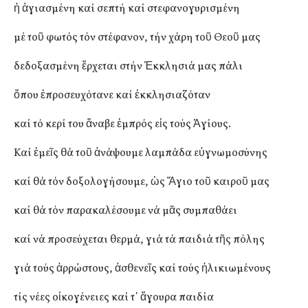
ἡ ἁγιασμένη καί σεπτή καί στεφανογυρισμένη
μέ τοῦ φωτός τόν στέφανον, τήν χάρη τοῦ Θεοῦ μας
δεδοξασμένη ἔρχεται στήν Ἐκκλησιά μας πάλι
ὅπου ἐπροσευχότανε καί ἐκκλησιαζόταν
καί τό κερί του ἄναβε ἐμπρός εἰς τούς Ἁγίους.
Καί ἐμεῖς θά τοῦ ἀνάψουμε λαμπάδα εὐγνωμοσύνης
καί θά τόν δοξολογήσουμε, ὡς Ἅγιο τοῦ καιροῦ μας
καί θά τόν παρακαλέσουμε νά μᾶς συμπαθάει
καί νά προσεύχεται θερμά, γιά τά παιδιά τῆς πόλης
γιά τούς ἀρρώστους, ἀσθενεῖς καί τούς ἡλικιωμένους
τίς νέες οἰκογένειες καί τ᾽ ἄγουρα παιδία