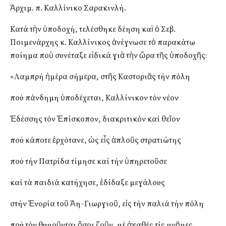
Ἀρχιμ. π. Καλλίνικο Σαρακινλή.
Κατά τὴν ὑποδοχή, τελέσθηκε δέηση καὶ ὁ Σεβ.
Ποιμενάρχης κ. Καλλίνικος ἀνέγνωσε τὸ παρακάτω
ποίημα ποὺ συνέταξε εἰδικά γιὰ τὴν ὥρα τῆς ὑποδοχῆς:
«Λαμπρή ἡμέρα σήμερα, στῆς Καστοριᾶς τήν πόλη
πού πάνδημη ὑποδέχεται, Καλλίνικον τόν νέον
Ἐδέσσης τόν Ἐπίσκοπον, διακριτικόν καί θεῖον
πού κάποτε ἐρχότανε, ὡς εἷς ἁπλοῦς στρατιώτης
πού τήν Πατρίδα τίμησε καί τήν ὑπηρετοῦσε
καί τά παιδιά κατήχησε, ἐδίδαξε μεγάλους
στήν Ἐνορία τοῦ Ἁη-Γιωργιοῦ, εἰς τήν παλιά τήν πόλη
πού τόν θυμοῦνται ὅσοι ζοῦν, μέ ἀγαθές τίς μνῆμες