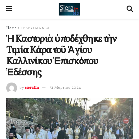
Home
ΤΕΛΕΥΤΑΙΑ ΝΕΑ
Ἡ Καστοριὰ ὑποδέχθηκε τὴν
Τιμία Κάρα τοῦ Ἁγίου
Καλλινίκου Ἐπισκόπου
Ἐδέσσης
by
sierafm
31 Μαρτίου 2024