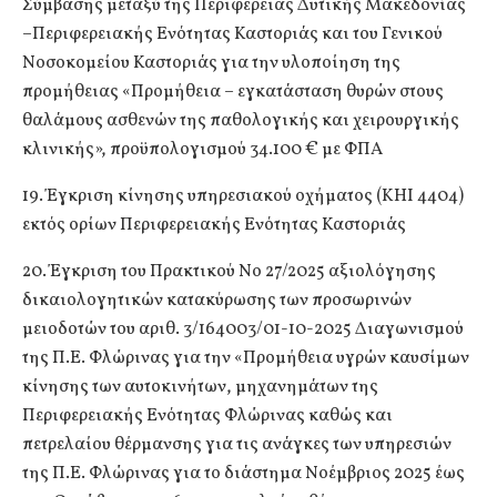
Σύμβασης μεταξύ της Περιφέρειας Δυτικής Μακεδονίας
–Περιφερειακής Ενότητας Καστοριάς και του Γενικού
Νοσοκομείου Καστοριάς για την υλοποίηση της
προμήθειας «Προμήθεια – εγκατάσταση θυρών στους
θαλάμους ασθενών της παθολογικής και χειρουργικής
κλινικής», προϋπολογισμού 34.100 € με ΦΠΑ
19. Έγκριση κίνησης υπηρεσιακού οχήματος (ΚΗΙ 4404)
εκτός ορίων Περιφερειακής Ενότητας Καστοριάς
20. Έγκριση του Πρακτικού Νο 27/2025 αξιολόγησης
δικαιολογητικών κατακύρωσης των προσωρινών
μειοδοτών του αριθ. 3/164003/01-10-2025 Διαγωνισμού
της Π.Ε. Φλώρινας για την «Προμήθεια υγρών καυσίμων
κίνησης των αυτοκινήτων, μηχανημάτων της
Περιφερειακής Ενότητας Φλώρινας καθώς και
πετρελαίου θέρμανσης για τις ανάγκες των υπηρεσιών
της Π.Ε. Φλώρινας για το διάστημα Νοέμβριος 2025 έως