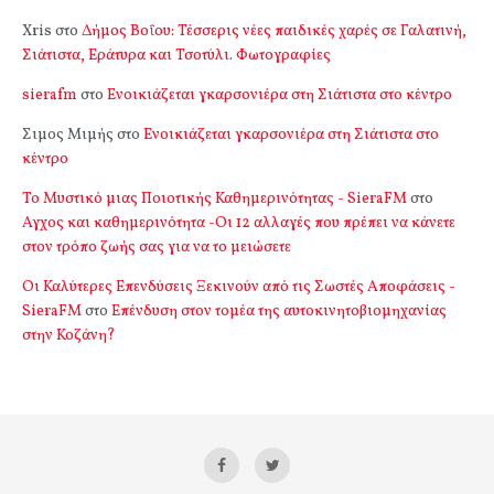
Xris
στο
Δήμος Βοΐου: Τέσσερις νέες παιδικές χαρές σε Γαλατινή,
Σιάτιστα, Εράτυρα και Τσοτύλι. Φωτογραφίες
sierafm
στο
Ενοικιάζεται γκαρσονιέρα στη Σιάτιστα στο κέντρο
Σιμος Μιμής
στο
Ενοικιάζεται γκαρσονιέρα στη Σιάτιστα στο
κέντρο
Το Μυστικό μιας Ποιοτικής Καθημερινότητας - SieraFM
στο
Αγχος και καθημερινότητα -Οι 12 αλλαγές που πρέπει να κάνετε
στον τρόπο ζωής σας για να το μειώσετε
Οι Καλύτερες Επενδύσεις Ξεκινούν από τις Σωστές Αποφάσεις -
SieraFM
στο
Επένδυση στον τομέα της αυτοκινητοβιομηχανίας
στην Κοζάνη?