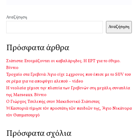
Αναζήτηση
Αναζήτηση
Πρόσφατα άρθρα
Σιάτιστα: Ετοιμάζονται οι καβαλάρηδες. Η ΕΡΤ για το έθιμο.
Βίντεο
Τροχαίο στα Γρεβενά: Άγιο είχε 24χρονος που έπεσε με το SUV του
σε ρέμα για να αποφύγει αλεπού – video
Η νεολαία γέμισε την πλατεία των Γρεβενών στη μεγάλη συναυλία
της Marseaux. Βίντεο
Ο Γιώργος Τσελεπής στον Μακεδονικό Σιάτιστας
Ἡ Καστοριὰ τίμησε τὸν προστάτη τῶν παιδιῶν της, Ἅγιο Νικάνορα
τὸν Θαυματουργό
Πρόσφατα σχόλια