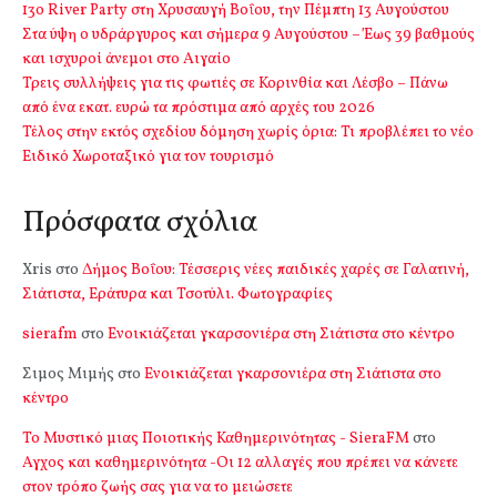
13o River Party στη Χρυσαυγή Βοΐου, την Πέμπτη 13 Αυγούστου
Στα ύψη ο υδράργυρος και σήμερα 9 Αυγούστου – Έως 39 βαθμούς
και ισχυροί άνεμοι στο Αιγαίο
Τρεις συλλήψεις για τις φωτιές σε Κορινθία και Λέσβο – Πάνω
από ένα εκατ. ευρώ τα πρόστιμα από αρχές του 2026
Τέλος στην εκτός σχεδίου δόμηση χωρίς όρια: Τι προβλέπει το νέο
Ειδικό Χωροταξικό για τον τουρισμό
Πρόσφατα σχόλια
Xris
στο
Δήμος Βοΐου: Τέσσερις νέες παιδικές χαρές σε Γαλατινή,
Σιάτιστα, Εράτυρα και Τσοτύλι. Φωτογραφίες
sierafm
στο
Ενοικιάζεται γκαρσονιέρα στη Σιάτιστα στο κέντρο
Σιμος Μιμής
στο
Ενοικιάζεται γκαρσονιέρα στη Σιάτιστα στο
κέντρο
Το Μυστικό μιας Ποιοτικής Καθημερινότητας - SieraFM
στο
Αγχος και καθημερινότητα -Οι 12 αλλαγές που πρέπει να κάνετε
στον τρόπο ζωής σας για να το μειώσετε