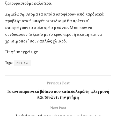
ξεκουραστούμε καλύτερα.
Σημείωση: Άτομα τα οποία υποφέρουν από καρδιακά
προβλήματα ή υπερθυρεοειδισμό θα πρέπει ν’
αποφεύγουν τα πολύ κρύα μπάνια. Μπορούν να
συνδυάσουν το ζεστό με το κρύο νερό, ή ακόμη και να
χρησιμοποιήσουν απλώς χλιαρό.
Πηγή:meygeia.gr
Tags:
ΝΤΟΥΖ
Previous Post
Το αντικαρκινικό βότανο που καταπολεμά τη φλεγμονή
και τονώνει την μνήμη
Next Post