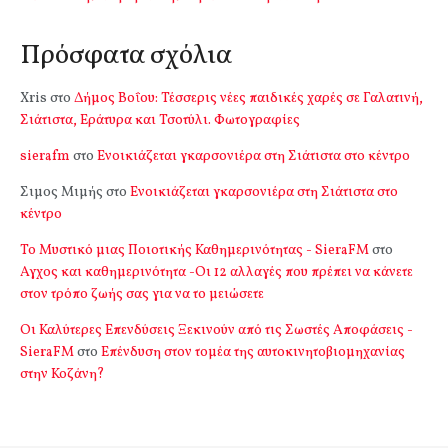
Πρόσφατα σχόλια
Xris
στο
Δήμος Βοΐου: Τέσσερις νέες παιδικές χαρές σε Γαλατινή,
Σιάτιστα, Εράτυρα και Τσοτύλι. Φωτογραφίες
sierafm
στο
Ενοικιάζεται γκαρσονιέρα στη Σιάτιστα στο κέντρο
Σιμος Μιμής
στο
Ενοικιάζεται γκαρσονιέρα στη Σιάτιστα στο
κέντρο
Το Μυστικό μιας Ποιοτικής Καθημερινότητας - SieraFM
στο
Αγχος και καθημερινότητα -Οι 12 αλλαγές που πρέπει να κάνετε
στον τρόπο ζωής σας για να το μειώσετε
Οι Καλύτερες Επενδύσεις Ξεκινούν από τις Σωστές Αποφάσεις -
SieraFM
στο
Επένδυση στον τομέα της αυτοκινητοβιομηχανίας
στην Κοζάνη?