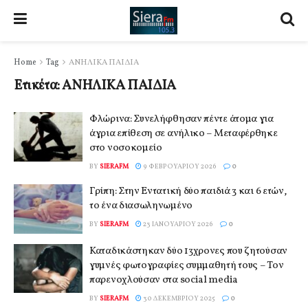
Home
Tag
ΑΝΗΛΙΚΑ ΠΑΙΔΙΑ
Ετικέτα:
ΑΝΗΛΙΚΑ ΠΑΙΔΙΑ
Φλώρινα: Συνελήφθησαν πέντε άτομα για
άγρια επίθεση σε ανήλικο – Μεταφέρθηκε
στο νοσοκομείο
BY
SIERAFM
9 ΦΕΒΡΟΥΑΡΊΟΥ 2026
0
Γρίπη: Στην Eντατική δύο παιδιά 3 και 6 ετών,
το ένα διασωληνωμένο
BY
SIERAFM
23 ΙΑΝΟΥΑΡΊΟΥ 2026
0
Καταδικάστηκαν δύο 13χρονες που ζητούσαν
γυμνές φωτογραφίες συμμαθητή τους – Τον
παρενοχλούσαν στα social media
BY
SIERAFM
30 ΔΕΚΕΜΒΡΊΟΥ 2025
0