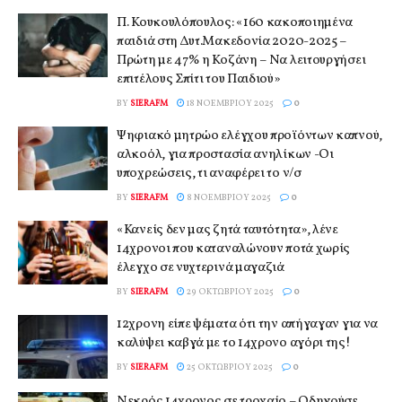
Π. Κουκουλόπουλος: «160 κακοποιημένα
παιδιά στη Δυτ.Μακεδονία 2020-2025 –
Πρώτη με 47% η Κοζάνη – Να λειτουργήσει
επιτέλους Σπίτι του Παιδιού»
BY
SIERAFM
18 ΝΟΕΜΒΡΊΟΥ 2025
0
Ψηφιακό μητρώο ελέγχου προϊόντων καπνού,
αλκοόλ, για προστασία ανηλίκων -Οι
υποχρεώσεις, τι αναφέρει το ν/σ
BY
SIERAFM
8 ΝΟΕΜΒΡΊΟΥ 2025
0
«Κανείς δεν μας ζητά ταυτότητα», λένε
14χρονοι που καταναλώνουν ποτά χωρίς
έλεγχο σε νυχτερινά μαγαζιά
BY
SIERAFM
29 ΟΚΤΩΒΡΊΟΥ 2025
0
12χρονη είπε ψέματα ότι την απήγαγαν για να
καλύψει καβγά με το 14χρονο αγόρι της!
BY
SIERAFM
25 ΟΚΤΩΒΡΊΟΥ 2025
0
Νεκρός 14χρονος σε τροχαίο – Οδηγούσε