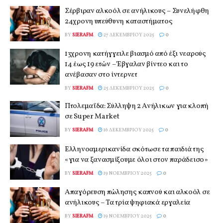
Σέρβιραν αλκοόλ σε ανήλικους – Συνελήφθη
24χρονη υπεύθυνη καταστήματος
BY
SIERAFM
27 ΔΕΚΕΜΒΡΊΟΥ 2025
0
13χρονη κατήγγειλε βιασμό από έξι νεαρούς
14 έως 19 ετών – Έβγαλαν βίντεο και το
ανέβασαν στο ίντερνετ
BY
SIERAFM
25 ΔΕΚΕΜΒΡΊΟΥ 2025
0
Πτολεμαΐδα: Σύλληψη 2 Ανήλικων για κλοπή
σε Super Market
BY
SIERAFM
16 ΔΕΚΕΜΒΡΊΟΥ 2025
0
Ελληνοαμερικανίδα σκότωσε τα παιδιά της
«για να ξανασμίξουμε όλοι στον παράδεισο»
BY
SIERAFM
19 ΝΟΕΜΒΡΊΟΥ 2025
0
Απαγόρευση πώλησης καπνού και αλκοόλ σε
ανήλικους – Τα τρία ψηφιακά εργαλεία
BY
SIERAFM
19 ΝΟΕΜΒΡΊΟΥ 2025
0