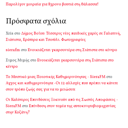
Παρολίγον μοιραία για 8χρονο βουτιά στη θάλασσα!
Πρόσφατα σχόλια
Xris
στο
Δήμος Βοΐου: Τέσσερις νέες παιδικές χαρές σε Γαλατινή,
Σιάτιστα, Εράτυρα και Τσοτύλι. Φωτογραφίες
sierafm
στο
Ενοικιάζεται γκαρσονιέρα στη Σιάτιστα στο κέντρο
Σιμος Μιμής
στο
Ενοικιάζεται γκαρσονιέρα στη Σιάτιστα στο
κέντρο
Το Μυστικό μιας Ποιοτικής Καθημερινότητας - SieraFM
στο
Αγχος και καθημερινότητα -Οι 12 αλλαγές που πρέπει να κάνετε
στον τρόπο ζωής σας για να το μειώσετε
Οι Καλύτερες Επενδύσεις Ξεκινούν από τις Σωστές Αποφάσεις -
SieraFM
στο
Επένδυση στον τομέα της αυτοκινητοβιομηχανίας
στην Κοζάνη?