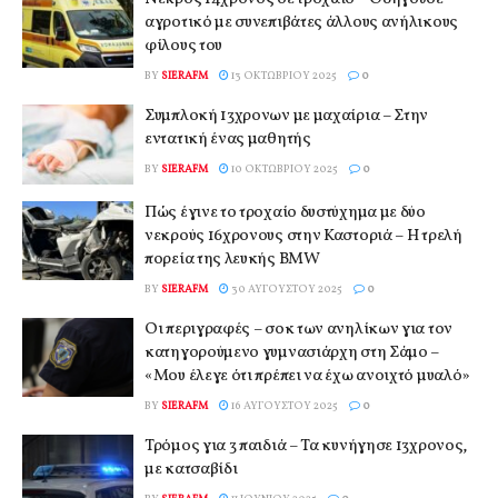
αγροτικό με συνεπιβάτες άλλους ανήλικους
φίλους του
BY
SIERAFM
13 ΟΚΤΩΒΡΊΟΥ 2025
0
Συμπλοκή 13χρονων με μαχαίρια – Στην
εντατική ένας μαθητής
BY
SIERAFM
10 ΟΚΤΩΒΡΊΟΥ 2025
0
Πώς έγινε το τροχαίο δυστύχημα με δύο
νεκρούς 16χρονους στην Καστοριά – Η τρελή
πορεία της λευκής BMW
BY
SIERAFM
30 ΑΥΓΟΎΣΤΟΥ 2025
0
Οι περιγραφές – σοκ των ανηλίκων για τον
κατηγορούμενο γυμνασιάρχη στη Σάμο –
«Μου έλεγε ότι πρέπει να έχω ανοιχτό μυαλό»
BY
SIERAFM
16 ΑΥΓΟΎΣΤΟΥ 2025
0
Τρόμος για 3 παιδιά – Τα κυνήγησε 13χρονος,
με κατσαβίδι