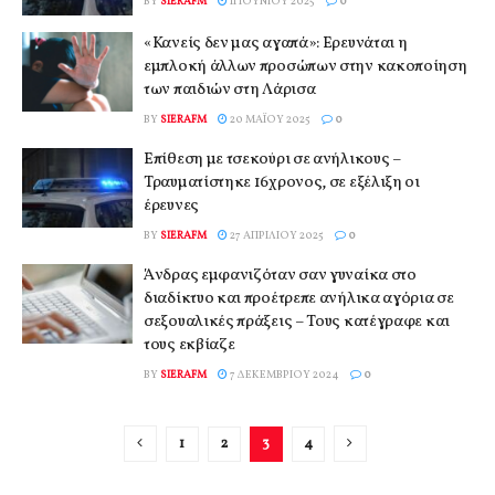
BY
SIERAFM
11 ΙΟΥΝΊΟΥ 2025
0
«Κανείς δεν μας αγαπά»: Ερευνάται η
εμπλοκή άλλων προσώπων στην κακοποίηση
των παιδιών στη Λάρισα
BY
SIERAFM
20 ΜΑΪ́ΟΥ 2025
0
Επίθεση με τσεκούρι σε ανήλικους –
Τραυματίστηκε 16χρονος, σε εξέλιξη οι
έρευνες
BY
SIERAFM
27 ΑΠΡΙΛΊΟΥ 2025
0
Άνδρας εμφανιζόταν σαν γυναίκα στο
διαδίκτυο και προέτρεπε ανήλικα αγόρια σε
σεξουαλικές πράξεις – Τους κατέγραφε και
τους εκβίαζε
BY
SIERAFM
7 ΔΕΚΕΜΒΡΊΟΥ 2024
0
1
2
3
4