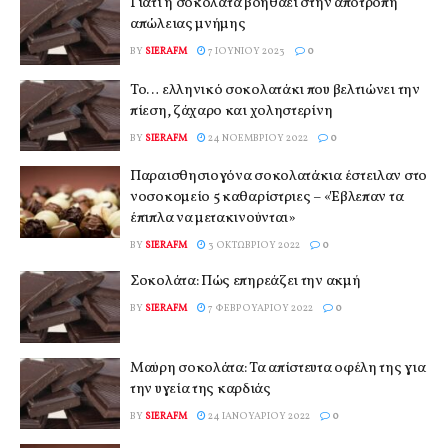
Γιατί η σοκολάτα βοηθάει στην αποτροπή
απώλειας μνήμης
BY
SIERAFM
7 ΙΟΥΝΊΟΥ 2023
0
Το… ελληνικό σοκολατάκι που βελτιώνει την
πίεση, ζάχαρο και χοληστερίνη
BY
SIERAFM
24 ΝΟΕΜΒΡΊΟΥ 2022
0
Παραισθησιογόνα σοκολατάκια έστειλαν στο
νοσοκομείο 5 καθαρίστριες – «Έβλεπαν τα
έπιπλα να μετακινούνται»
BY
SIERAFM
3 ΟΚΤΩΒΡΊΟΥ 2022
0
Σοκολάτα: Πώς επηρεάζει την ακμή
BY
SIERAFM
7 ΦΕΒΡΟΥΑΡΊΟΥ 2022
0
Μαύρη σοκολάτα: Τα απίστευτα οφέλη της για
την υγεία της καρδιάς
BY
SIERAFM
24 ΙΑΝΟΥΑΡΊΟΥ 2022
0