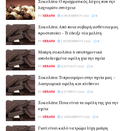
Σοκολάτα: Ο πραγματικός λόγος που την
λαχταράτε συνέχεια
BY
SIERAFM
10 ΝΟΕΜΒΡΊΟΥ 2021
0
Σοκολάτα: Από ποια σοβαρή ασθένεια μας
προστατεύει – Τι έδειξε νέα μελέτη
BY
SIERAFM
2 ΣΕΠΤΕΜΒΡΊΟΥ 2020
0
Μαύρη σοκολάτα: 6 επιστημονικά
αποδεδειγμένα οφέλη για την υγεία
BY
SIERAFM
15 ΙΟΥΛΊΟΥ 2020
0
Σοκολάτα: Τι προσφέρει στην υγεία μας –
Διατροφικά οφέλη και κίνδυνοι
BY
SIERAFM
15 ΙΟΥΝΊΟΥ 2020
0
Σοκολάτα: Ποια είναι τα οφέλη της για την
υγεία
BY
SIERAFM
17 ΔΕΚΕΜΒΡΊΟΥ 2019
0
Γιατί είναι καλό να τρώμε λίγη μαύρη