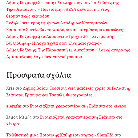
Δήμος Κοζάνης: Σε φάση ολοκλήρωσης οι νέοι λέβητες της
Τηλεθέρμανσης – Πανέτοιμη η ΔΕΥΑΚ ενόψει της νέας
θερμαντικής περιόδου
Εκδηλώσεις προς τιμήν των Απόδημων Καστοριανών
Καστοριά: Συνέλαβαν τσιλιαδόρο και εισπράκτορα απατεώνες!
Δήμος Κοζάνης: 44α Λασσάνεια/Τροχιά 26 – Σινεμά στη
Βιβλιοθήκη «Η Λογοτεχνία στον Κινηματογράφο»
Δήμος Κοζάνης: Την Παρασκευή 14 Αυγούστου η λαϊκή αγορά της
Αριστοτέλους λόγω Δεκαπενταύγουστου
Πρόσφατα σχόλια
Xris
στο
Δήμος Βοΐου: Τέσσερις νέες παιδικές χαρές σε Γαλατινή,
Σιάτιστα, Εράτυρα και Τσοτύλι. Φωτογραφίες
sierafm
στο
Ενοικιάζεται γκαρσονιέρα στη Σιάτιστα στο κέντρο
Σιμος Μιμής
στο
Ενοικιάζεται γκαρσονιέρα στη Σιάτιστα στο
κέντρο
Το Μυστικό μιας Ποιοτικής Καθημερινότητας - SieraFM
στο