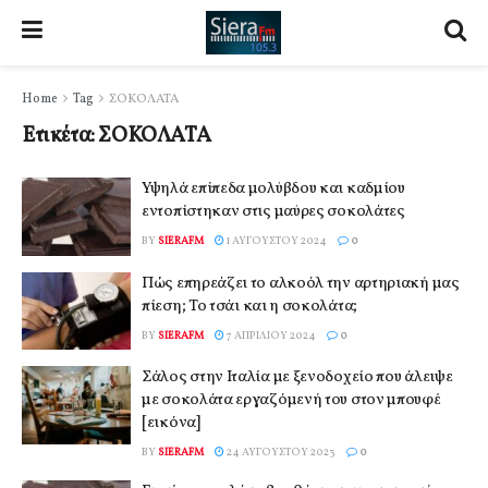
Home
Tag
ΣΟΚΟΛΑΤΑ
Ετικέτα:
ΣΟΚΟΛΑΤΑ
Υψηλά επίπεδα μολύβδου και καδμίου
εντοπίστηκαν στις μαύρες σοκολάτες
BY
SIERAFM
1 ΑΥΓΟΎΣΤΟΥ 2024
0
Πώς επηρεάζει το αλκοόλ την αρτηριακή μας
πίεση; Το τσάι και η σοκολάτα;
BY
SIERAFM
7 ΑΠΡΙΛΊΟΥ 2024
0
Σάλος στην Ιταλία με ξενοδοχείο που άλειψε
με σοκολάτα εργαζόμενή του στον μπουφέ
[εικόνα]
BY
SIERAFM
24 ΑΥΓΟΎΣΤΟΥ 2023
0