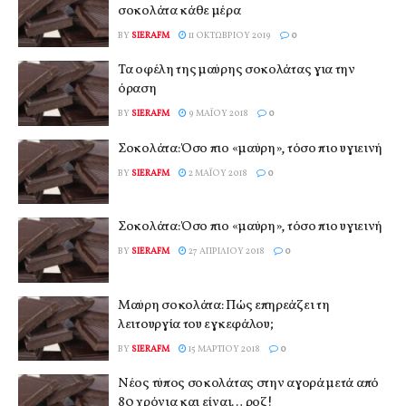
σοκολάτα κάθε μέρα
BY
SIERAFM
11 ΟΚΤΩΒΡΊΟΥ 2019
0
Τα οφέλη της μαύρης σοκολάτας για την
όραση
BY
SIERAFM
9 ΜΑΪ́ΟΥ 2018
0
Σοκολάτα: Όσο πιο «μαύρη», τόσο πιο υγιεινή
BY
SIERAFM
2 ΜΑΪ́ΟΥ 2018
0
Σοκολάτα: Όσο πιο «μαύρη», τόσο πιο υγιεινή
BY
SIERAFM
27 ΑΠΡΙΛΊΟΥ 2018
0
Μαύρη σοκολάτα: Πώς επηρεάζει τη
λειτουργία του εγκεφάλου;
BY
SIERAFM
15 ΜΑΡΤΊΟΥ 2018
0
Νέος τύπος σοκολάτας στην αγορά μετά από
80 χρόνια και είναι… ροζ!