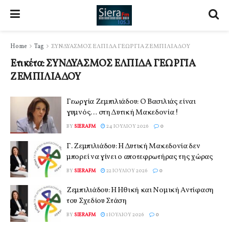
Home
Tag
ΣΥΝΔΥΑΣΜΟΣ ΕΛΠΙΔΑ ΓΕΩΡΓΙΑ ΖΕΜΠΙΛΙΑΔΟΥ
Ετικέτα:
ΣΥΝΔΥΑΣΜΟΣ ΕΛΠΙΔΑ ΓΕΩΡΓΙΑ
ΖΕΜΠΙΛΙΑΔΟΥ
Γεωργία Ζεμπιλιάδου: Ο Βασιλιάς είναι
γυμνός… στη Δυτική Μακεδονία !
BY
SIERAFM
24 ΙΟΥΛΊΟΥ 2026
0
Γ. Ζεμπιλιάδου: Η Δυτική Μακεδονία δεν
μπορεί να γίνει ο αποτεφρωτήρας της χώρας
BY
SIERAFM
22 ΙΟΥΛΊΟΥ 2026
0
Ζεμπιλιάδου: Η Ηθική και Νομική Αντίφαση
του Σχεδίου Στάση
BY
SIERAFM
1 ΙΟΥΛΊΟΥ 2026
0