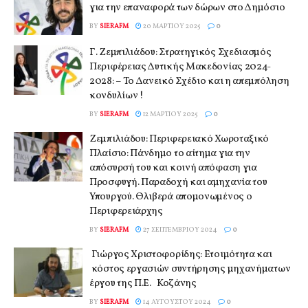
για την επαναφορά των δώρων στο Δημόσιο
BY
SIERAFM
20 ΜΑΡΤΊΟΥ 2025
0
Γ. Ζεμπιλιάδου: Στρατηγικός Σχεδιασμός
Περιφέρειας Δυτικής Μακεδονίας 2024-
2028: – Το Δανεικό Σχέδιο και η απεμπόληση
κονδυλίων !
BY
SIERAFM
12 ΜΑΡΤΊΟΥ 2025
0
Ζεμπιλιάδου: Περιφερειακό Χωροταξικό
Πλαίσιο: Πάνδημο το αίτημα για την
απόσυρσή του και κοινή απόφαση για
Προσφυγή. Παραδοχή και αμηχανία του
Υπουργού. Θλιβερά απομονωμένος ο
Περιφερειάρχης
BY
SIERAFM
27 ΣΕΠΤΕΜΒΡΊΟΥ 2024
0
Γιώργος Χριστοφορίδης: Ετοιμότητα και
κόστος εργασιών συντήρησης μηχανήματων
έργου της Π.Ε. Κοζάνης
BY
SIERAFM
14 ΑΥΓΟΎΣΤΟΥ 2024
0