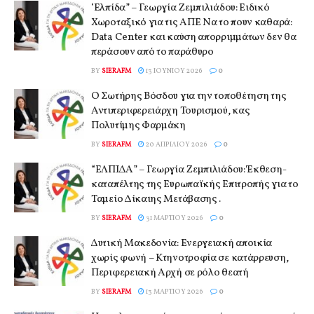
‘Ελπίδα” – Γεωργία Ζεμπιλιάδου: Ειδικό
Χωροταξικό για τις ΑΠΕ Να το πουν καθαρά:
Data Center και καύση απορριμμάτων δεν θα
περάσουν από το παράθυρο
BY
SIERAFM
13 ΙΟΥΝΊΟΥ 2026
0
Ο Σωτήρης Βόσδου για την τοποθέτηση της
Αντιπεριφερειάρχη Τουρισμού, κας
Πολυτίμης Φαρμάκη
BY
SIERAFM
20 ΑΠΡΙΛΊΟΥ 2026
0
“ΕΛΠΙΔΑ” – Γεωργία Ζεμπιλιάδου: Έκθεση-
καταπέλτης της Ευρωπαϊκής Επιτροπής για το
Ταμείο Δίκαιης Μετάβασης .
BY
SIERAFM
31 ΜΑΡΤΊΟΥ 2026
0
Δυτική Μακεδονία: Ενεργειακή αποικία
χωρίς φωνή – Κτηνοτροφία σε κατάρρευση,
Περιφερειακή Αρχή σε ρόλο θεατή
BY
SIERAFM
13 ΜΑΡΤΊΟΥ 2026
0