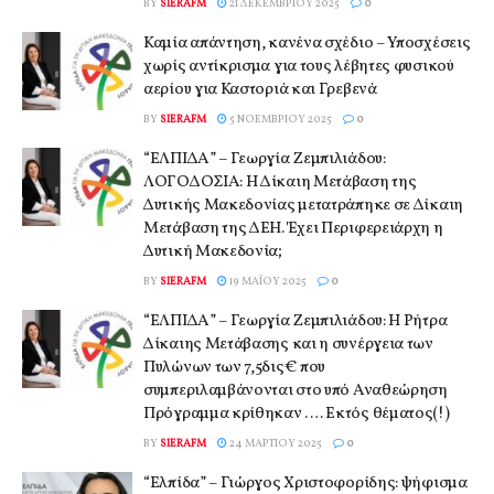
BY
SIERAFM
21 ΔΕΚΕΜΒΡΊΟΥ 2025
0
Καμία απάντηση, κανένα σχέδιο – Υποσχέσεις
χωρίς αντίκρισμα για τους λέβητες φυσικού
αερίου για Καστοριά και Γρεβενά
BY
SIERAFM
5 ΝΟΕΜΒΡΊΟΥ 2025
0
“ΕΛΠΙΔΑ” – Γεωργία Ζεμπιλιάδου:
ΛΟΓΟΔΟΣΙΑ: Η Δίκαιη Μετάβαση της
Δυτικής Μακεδονίας μετατράπηκε σε Δίκαιη
Μετάβαση της ΔΕΗ. Έχει Περιφερειάρχη η
Δυτική Μακεδονία;
BY
SIERAFM
19 ΜΑΪ́ΟΥ 2025
0
“ΕΛΠΙΔΑ” – Γεωργία Ζεμπιλιάδου: Η Ρήτρα
Δίκαιης Μετάβασης και η συνέργεια των
Πυλώνων των 7,5δις€ που
συμπεριλαμβάνονται στο υπό Αναθεώρηση
Πρόγραμμα κρίθηκαν …. Εκτός θέματος(!)
BY
SIERAFM
24 ΜΑΡΤΊΟΥ 2025
0
“Ελπίδα” – Γιώργος Χριστοφορίδης: ψήφισμα