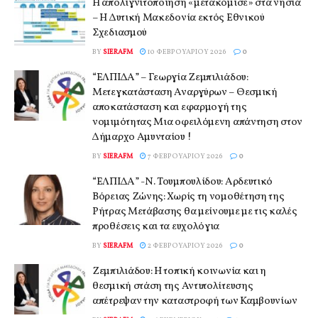
Η απολιγνιτοποίηση «μετακόμισε» στα νησιά
– Η Δυτική Μακεδονία εκτός Εθνικού
Σχεδιασμού
BY
SIERAFM
10 ΦΕΒΡΟΥΑΡΊΟΥ 2026
0
“ΕΛΠΙΔΑ” – Γεωργία Ζεμπιλιάδου:
Μετεγκατάσταση Αναργύρων – Θεσμική
αποκατάσταση και εφαρμογή της
νομιμότητας Μια οφειλόμενη απάντηση στον
Δήμαρχο Αμυνταίου !
BY
SIERAFM
7 ΦΕΒΡΟΥΑΡΊΟΥ 2026
0
“ΕΛΠΙΔΑ” -Ν. Τουμπουλίδου: Αρδευτικό
Βόρειας Ζώνης: Χωρίς τη νομοθέτηση της
Ρήτρας Μετάβασης θα μείνουμε με τις καλές
προθέσεις και τα ευχολόγια
BY
SIERAFM
2 ΦΕΒΡΟΥΑΡΊΟΥ 2026
0
Ζεμπιλιάδου: Η τοπική κοινωνία και η
θεσμική στάση της Αντιπολίτευσης
απέτρεψαν την καταστροφή των Καμβουνίων