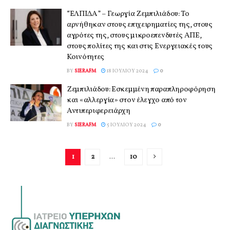
“ΕΛΠΙΔΑ” – Γεωργία Ζεμπιλιάδου: Το
αρνήθηκαν στους επιχειρηματίες της, στους
αγρότες της, στους μικροεπενδυτές ΑΠΕ,
στους πολίτες της και στις Ενεργειακές τους
Κοινότητες
BY
SIERAFM
18 ΙΟΥΛΊΟΥ 2024
0
Ζεμπιλιάδου: Εσκεμμένη παραπληροφόρηση
και «αλλεργία» στον έλεγχο από τον
Αντιπεριφερειάρχη
BY
SIERAFM
5 ΙΟΥΛΊΟΥ 2024
0
1
2
…
10