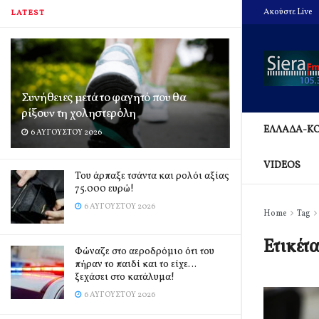
Ακούστε Live
LATEST
Συνήθειες μετά το φαγητό που θα
ρίξουν τη χοληστερόλη
ΕΛΛΑΔΑ-Κ
6 ΑΥΓΟΎΣΤΟΥ 2026
VIDEOS
Του άρπαξε τσάντα και ρολόι αξίας
75.000 ευρώ!
6 ΑΥΓΟΎΣΤΟΥ 2026
Home
Tag
Ετικέτ
Φώναζε στο αεροδρόμιο ότι του
πήραν το παιδί και το είχε…
ξεχάσει στο κατάλυμα!
6 ΑΥΓΟΎΣΤΟΥ 2026