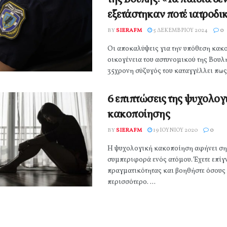
εξετάστηκαν ποτέ ιατροδι
BY
SIERAFM
5 ΔΕΚΕΜΒΡΊΟΥ 2024
0
Οι αποκαλύψεις για την υπόθεση κακ
οικογένεια του αστυνομικού της Βουλ
35χρονη σύζυγός του καταγγέλλει πως 
6 επιπτώσεις της ψυχολογ
κακοποίησης
BY
SIERAFM
19 ΙΟΥΝΊΟΥ 2020
0
Η ψυχολογική κακοποίηση αφήνει ση
συμπεριφορά ενός ατόμου. Έχετε επίγ
πραγματικότητας και βοηθήστε όσους 
περισσότερο. ...