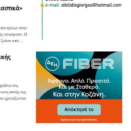
καστικά»
οποιήσεων στην
ής σοκάρουν. Η
ζούσε υπό ...
ικής
μάδια στη
νωση αυτής της
το χρειάζονται