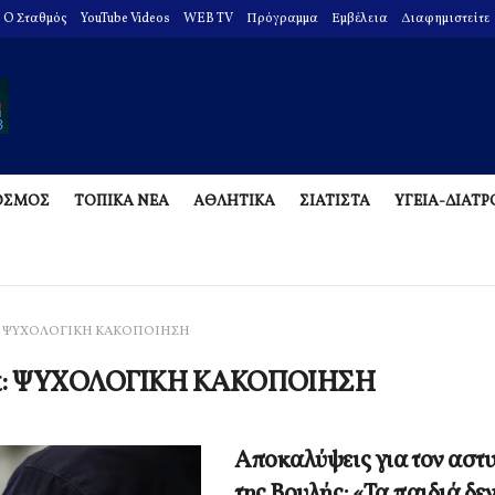
O Σταθμός
YouTube Videos
WEB TV
Πρόγραμμα
Εμβέλεια
Διαφημιστείτε
ΟΣΜΟΣ
ΤΟΠΙΚΑ ΝΕΑ
ΑΘΛΗΤΙΚΑ
ΣΙΑΤΙΣΤΑ
ΥΓΕΙΑ-ΔΙΑΤ
ΨΥΧΟΛΟΓΙΚΗ ΚΑΚΟΠΟΙΗΣΗ
α:
ΨΥΧΟΛΟΓΙΚΗ ΚΑΚΟΠΟΙΗΣΗ
Αποκαλύψεις για τον αστ
της Βουλής: «Τα παιδιά δε