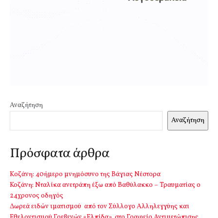
Αναζήτηση
Αναζήτηση
Πρόσφατα άρθρα
Kοζάνη: 40ήμερο μνημόσυνο της Βάγιας Νέστορα
Κοζάνη: Νταλίκα ανετράπη έξω από Βαθύλακκο – Τραυματίας ο
24χρονος οδηγός
Δωρεά ειδών ιματισμού από τον Σύλλογο Αλληλεγγύης και
Εθελοντισμού Γρεβενών «Ελπίδα», στο Γραφείο Αντιμετώπισης