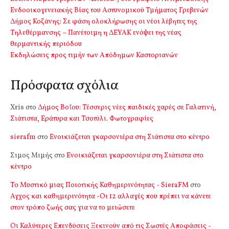
Ενδοοικογενειακής Βίας του Αστυνομικού Τμήματος Γρεβενών
Δήμος Κοζάνης: Σε φάση ολοκλήρωσης οι νέοι λέβητες της
Τηλεθέρμανσης – Πανέτοιμη η ΔΕΥΑΚ ενόψει της νέας
θερμαντικής περιόδου
Εκδηλώσεις προς τιμήν των Απόδημων Καστοριανών
Πρόσφατα σχόλια
Xris
στο
Δήμος Βοΐου: Τέσσερις νέες παιδικές χαρές σε Γαλατινή,
Σιάτιστα, Εράτυρα και Τσοτύλι. Φωτογραφίες
sierafm
στο
Ενοικιάζεται γκαρσονιέρα στη Σιάτιστα στο κέντρο
Σιμος Μιμής
στο
Ενοικιάζεται γκαρσονιέρα στη Σιάτιστα στο
κέντρο
Το Μυστικό μιας Ποιοτικής Καθημερινότητας - SieraFM
στο
Αγχος και καθημερινότητα -Οι 12 αλλαγές που πρέπει να κάνετε
στον τρόπο ζωής σας για να το μειώσετε
Οι Καλύτερες Επενδύσεις Ξεκινούν από τις Σωστές Αποφάσεις -