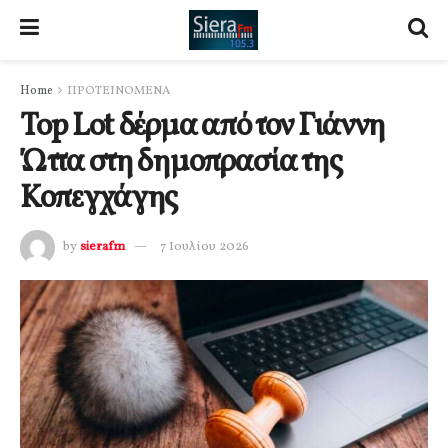
Home
ΠΡΟΤΕΙΝΟΜΕΝΑ
Top Lot δέρμα από τον Γιάννη
Ώττα στη δημοπρασία της
Κοπεγχάγης
by
sierafm
7 Ιουλίου 2026