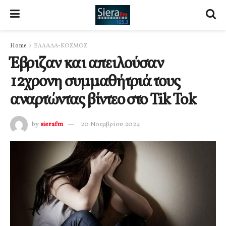
Home
ΕΛΛΑΔΑ-ΚΟΣΜΟΣ
Έβριζαν και απειλούσαν
12χρονη συμμαθήτριά τους
αναρτώντας βίντεο στο Tik Tok
by
sierafm
20 Νοεμβρίου 2024