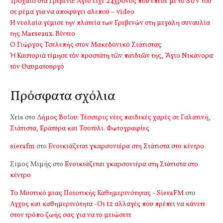
Τροχαίο στα Γρεβενά: Άγιο είχε 24χρονος που έπεσε με το SUV του
σε ρέμα για να αποφύγει αλεπού – video
Η νεολαία γέμισε την πλατεία των Γρεβενών στη μεγάλη συναυλία
της Marseaux. Βίντεο
Ο Γιώργος Τσελεπής στον Μακεδονικό Σιάτιστας
Ἡ Καστοριὰ τίμησε τὸν προστάτη τῶν παιδιῶν της, Ἅγιο Νικάνορα
τὸν Θαυματουργό
Πρόσφατα σχόλια
Xris
στο
Δήμος Βοΐου: Τέσσερις νέες παιδικές χαρές σε Γαλατινή,
Σιάτιστα, Εράτυρα και Τσοτύλι. Φωτογραφίες
sierafm
στο
Ενοικιάζεται γκαρσονιέρα στη Σιάτιστα στο κέντρο
Σιμος Μιμής
στο
Ενοικιάζεται γκαρσονιέρα στη Σιάτιστα στο
κέντρο
Το Μυστικό μιας Ποιοτικής Καθημερινότητας - SieraFM
στο
Αγχος και καθημερινότητα -Οι 12 αλλαγές που πρέπει να κάνετε
στον τρόπο ζωής σας για να το μειώσετε