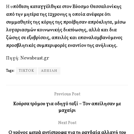
Η υ
πόθεση καταγγέλθηκε στον Εύοσμο Θεσσαλονίκης
από την μητέρα της 12χρονης η οποία ανέφερε ότι
συμμαθητές της κόρης της προέβησαν απρόκλητα, μέσω
λογαριασμών κοινωνικής δικτύωσης, αλλά και δια
ζώσης σε εξυβρίσεις, απειλές και επαναλαμβανόμενες
προσβλητικές συμπεριφορές εναντίον της ανήλικης.
Πηγή: Newsbeast.gr
Tags:
TIKTOK
ΑΠΕΙΛΗ
Previous Post
Κούρσα τρόμου για οδηγό ταξί – Τον απείλησαν με
μαχαίρι
Next Post
Ο χρόνος μετρά αντίστροφα για τη ραγδαία αλλαγή του