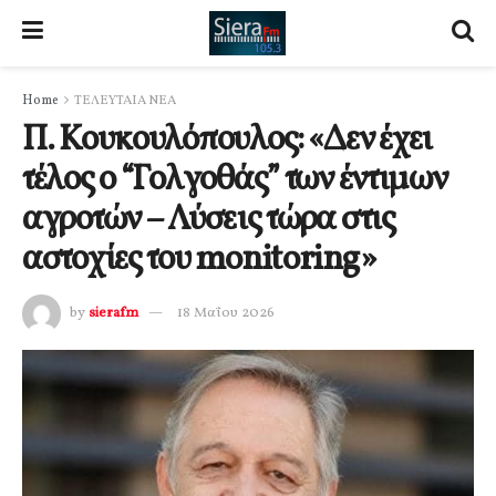
Home
ΤΕΛΕΥΤΑΙΑ ΝΕΑ
Π. Κουκουλόπουλος: «Δεν έχει
τέλος ο “Γολγοθάς” των έντιμων
αγροτών – Λύσεις τώρα στις
αστοχίες του monitoring»
by
sierafm
18 Μαΐου 2026