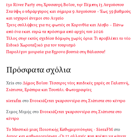
13o River Party στη Χρυσαυγή Βοΐου, την Πέμπτη 13 Αυγούστου
Στα ύψη ο υδράργυρος και σήμερα 9 Αυγούστου – Έως 39 βαθμούς
και ισχυροί άνεμοι στο Αιγαίο
Τρεις συλλήψεις για τις φωτιές σε Κορινθία και Λέσβο – Πάνω
από ένα εκατ. ευρώ τα πρόστιμα από αρχές του 2026
Τέλος στην εκτός σχεδίου δόμηση χωρίς όρια: Τι προβλέπει το νέο
Ειδικό Χωροταξικό για τον τουρισμό
Παρολίγον μοιραία για 8χρονο βουτιά στη θάλασσα!
Πρόσφατα σχόλια
Xris
στο
Δήμος Βοΐου: Τέσσερις νέες παιδικές χαρές σε Γαλατινή,
Σιάτιστα, Εράτυρα και Τσοτύλι. Φωτογραφίες
sierafm
στο
Ενοικιάζεται γκαρσονιέρα στη Σιάτιστα στο κέντρο
Σιμος Μιμής
στο
Ενοικιάζεται γκαρσονιέρα στη Σιάτιστα στο
κέντρο
Το Μυστικό μιας Ποιοτικής Καθημερινότητας - SieraFM
στο
Αγχος και καθημερινότητα -Οι 12 αλλαγές που πρέπει να κάνετε