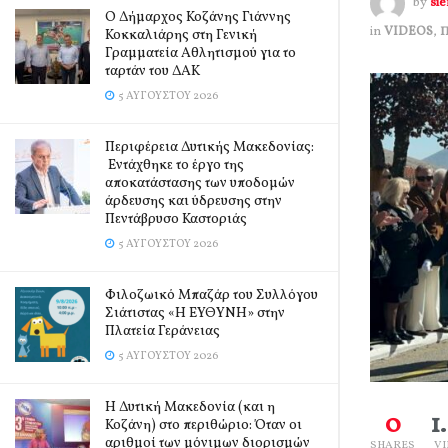
by
si
Ο Δήμαρχος Κοζάνης Γιάννης
in
VIDEOS
,
Κοκκαλιάρης στη Γενική
Γραμματεία Αθλητισμού για το
ταρτάν του ΔΑΚ
5 ΑΥΓΟΎΣΤΟΥ 2026
Περιφέρεια Δυτικής Μακεδονίας:
Εντάχθηκε το έργο της
αποκατάστασης των υποδομών
άρδευσης και ύδρευσης στην
Πεντάβρυσο Καστοριάς
5 ΑΥΓΟΎΣΤΟΥ 2026
Φιλοζωικό Μπαζάρ του Συλλόγου
Σιάτιστας «Η ΕΥΘΥΝΗ» στην
Πλατεία Γεράνειας
5 ΑΥΓΟΎΣΤΟΥ 2026
Η Δυτική Μακεδονία (και η
0
1
Κοζάνη) στο περιθώριο: Όταν οι
αριθμοί των μόνιμων διορισμών
SHARES
V