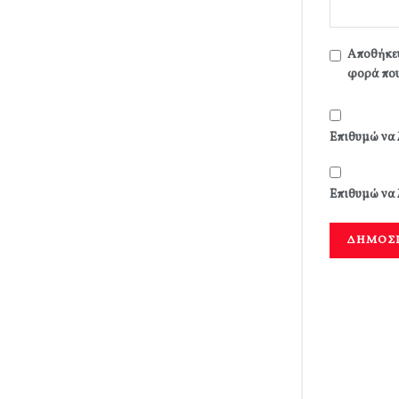
Αποθήκευ
φορά που
Επιθυμώ να 
Επιθυμώ να 