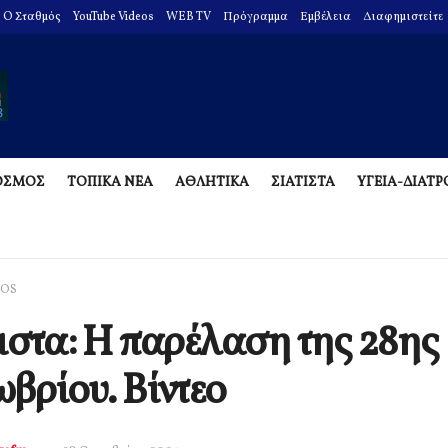
O Σταθμός
YouTube Videos
WEB TV
Πρόγραμμα
Εμβέλεια
Διαφημιστείτε
ΟΣΜΟΣ
ΤΟΠΙΚΑ ΝΕΑ
ΑΘΛΗΤΙΚΑ
ΣΙΑΤΙΣΤΑ
ΥΓΕΙΑ-ΔΙΑΤ
EOS
ιστα: Η παρέλαση της 28ης
βρίου. Βίντεο