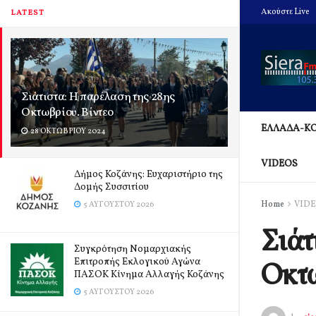
Ακούστε Live
LATEST
Σιάτιστα: Η παρέλαση της 28ης
Οκτωβρίου. Βίντεο
ΕΛΛΑΔΑ-Κ
28 ΟΚΤΩΒΡΊΟΥ 2024
VIDEOS
Δήμος Κοζάνης: Ευχαριστήριο της
Δομής Συσσιτίου
Home
VID
5 ΑΥΓΟΎΣΤΟΥ 2026
Σιάτ
Συγκρότηση Νομαρχιακής
Επιτροπής Εκλογικού Αγώνα
Οκτω
ΠΑΣΟΚ Κίνημα Αλλαγής Κοζάνης
5 ΑΥΓΟΎΣΤΟΥ 2026