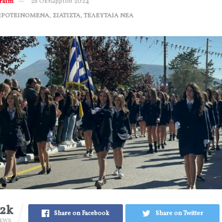
erafm
28 Οκτωβρίου 2024
ΠΡΟΤΕΙΝΟΜΕΝΑ
,
ΣΙΑΤΙΣΤΑ
,
ΤΕΛΕΥΤΑΙΑ ΝΕΑ
.2k
Share on Facebook
Share on Twitter
IEWS