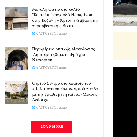
Μεγάλη φωτιά στο παλιό
“Κουτούκι” στην οδό Ναυαρίνου
στην Κοζάνη – Άμεση επέμβαση της
πυροσβεστικής. Βίντεο
5 ΑΥΓΟΎΣΤΟΥ 2026
Περιφέρεια Δυτικής Μακεδονίας:
Δημοπρατήθηκε το Φράγμα
Νεστορίου
5 ΑΥΓΟΎΣΤΟΥ 2026
Θερινό Σινεμά στο πλαίσιο του
«Πολιτιστικού Καλοκαιριού 2026»
με την βραβευμένη ταινία «Μικρές
Ανάσες»
5 ΑΥΓΟΎΣΤΟΥ 2026
LOAD MORE