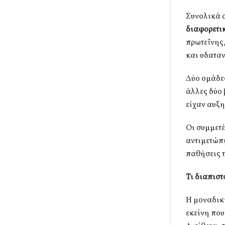
Συνολικά σ
διαφορετι
πρωτεΐνης,
και υδατα
Δύο ομάδε
άλλες δύο 
είχαν αυξη
Οι συμμετέ
αντιμετώπι
παθήσεις τ
Τι διαπισ
Η μοναδικ
εκείνη που