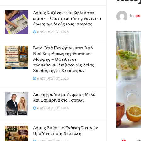
Δήμος Κοζάνης: «Το βιβλίο που
by
si
είμαι» – Όταν τα παιδιά γίνονται οι
ήρωες της δικής τους ιστορίας
6 ΑΥΓΟΎΣΤΟΥ 2026
Βόιο: Ιερά Πανήγυρη στον Ιερό
Ναό Κοιμήσεως της Θεοτόκου
Μόρφης – Θα τεθεί σε
προσκύνηση λείψανο της Αγίας
Σοφίας της εν Κλεισούρας
6 ΑΥΓΟΎΣΤΟΥ 2026
Λαϊκή βραδιά με Ζαφείρη Μελά
και Σαμπρίνα στο Τσοτύλι
6 ΑΥΓΟΎΣΤΟΥ 2026
Δήμος Βοΐου: 1η Έκθεση Τοπικών
Προϊόντων στη Νεάπολη