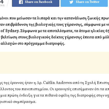
24
Share on Facebook
Share on Twitter
EWS
μένοι που μείωσαν τα λιπαρά και την κατανάλωση ζωικής πρω
ν επιβράδυνση της βιολογικής τους γήρανσης, σύμφωνα με νέ
 of Sydney. Σύμφωνα με τα αποτελέσματα, τα άτομα ηλικίας 65
βελτίωση στους βιολογικούς δείκτες γήρανσης έπειτα από μόλ
 αλλαγών στο πρόγραμμα διατροφής.
 της έρευνας ήταν η Δρ. Caitlin Andrews από τη Σχολή Επισ
λλοντος του πανεπιστημίου. Οι ερευνητές επισήμαναν ότι τα 
μια πρώτη ένδειξη για τα πιθανά οφέλη της διατροφής στην υ
οριστικό συμπέρασμα.