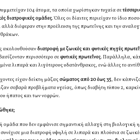
υμμετείχαν 104 άτομα, τα οποία χωρίστηκαν τυχαία σε
τέσσερι
κές διατροφικές ομάδες
. Όλες οι δίαιτες περιείχαν το ίδιο ποσ
 αλλά διέφεραν στην προέλευση της πρωτεΐνης και την αναλο
νθράκων.
ς ακολουθούσαν
διατροφή με ζωικές και φυτικές πηγές πρωτε
βασίζονταν περισσότερο σε
φυτικές πρωτεΐνες
. Παράλληλα, κάπ
μένα λιπαρά και λιγότερους υδατάνθρακες, ενώ άλλες το αντίθ
χοντες είχαν δείκτη μάζας
σώματος από 20 έως 35
, δεν κάπνιζ
ζαν σοβαρά προβλήματα υγείας, όπως διαβήτη τύπου 2, καρκί
ου ήπατος και των νεφρών.
τώθηκε;
ή ομάδα που δεν εμφάνισε σημαντική αλλαγή στη βιολογική η
 συνέχισε μια διατροφή υψηλή σε λιπαρά και πλούσια σε ζωικέ