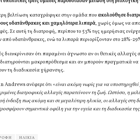
ι υπόλοιπες τρεις ομάδες παρουσίασαν μείωση στη βιολογική 
ερη βελτίωση καταγράφηκε στην ομάδα που
ακολούθησε διατρ
ρους υδατάνθρακες και χαμηλότερα λιπαρά
, χωρίς όμως να απο
φές. Σε αυτή τη διατροφή, περίπου το 53% της ημερήσιας ενέργ
 από υδατάνθρακες, ενώ τα λιπαρά περιορίζονταν στο 28%-29
ές διευκρίνισαν ότι παραμένει άγνωστο αν οι θετικές αλλαγές 
ς διατηρούνται μακροπρόθεσμα και αν μπορούν πραγματικά να
ουν τη διαδικασία γήρανσης.
lin Andrews ανέφερε ότι «
είναι ακόμη νωρίς για να υποστηριχθεί
ριμένες διατροφικές αλλαγές παρατείνουν τη ζωή. Ωστόσο, η μελέτ
ρή ένδειξη πως ακόμη και σε μεγαλύτερη ηλικία, οι αλλαγές στη 
προσφέρουν σημαντικά οφέλη για την υγεία και τη διαδικασία τη
ΤΡΟΦΗ
ΗΛΙΚΙΑ