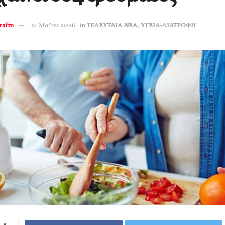
erafm
21 Μαΐου 2026
in
ΤΕΛΕΥΤΑΙΑ ΝΕΑ
,
ΥΓΕΙΑ-ΔΙΑΤΡΟΦΗ