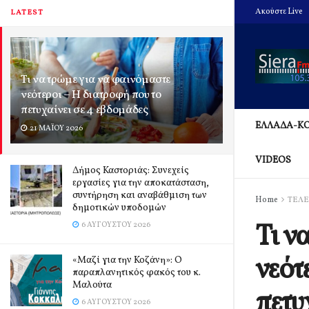
Ακούστε Live
LATEST
Τι να τρώμε για να φαινόμαστε
νεότεροι – Η διατροφή που το
πετυχαίνει σε 4 εβδομάδες
ΕΛΛΑΔΑ-Κ
21 ΜΑΪ́ΟΥ 2026
VIDEOS
Δήμος Καστοριάς: Συνεχείς
εργασίες για την αποκατάσταση,
συντήρηση και αναβάθμιση των
Home
ΤΕΛΕ
δημοτικών υποδομών
Τι ν
6 ΑΥΓΟΎΣΤΟΥ 2026
νεότ
«Μαζί για την Κοζάνη»: Ο
παραπλανητικός φακός του κ.
Μαλούτα
πετυ
6 ΑΥΓΟΎΣΤΟΥ 2026