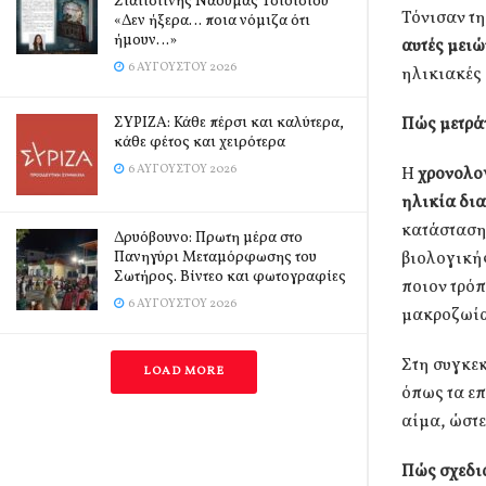
Σιατιστινής Ναούμας Τσιότσιου
Τόνισαν τη
«Δεν ήξερα… ποια νόμιζα ότι
ήμουν…»
αυτές μειώ
6 ΑΥΓΟΎΣΤΟΥ 2026
ηλικιακές
ΣΥΡΙΖΑ: Κάθε πέρσι και καλύτερα,
Πώς μετρά
κάθε φέτος και χειρότερα
6 ΑΥΓΟΎΣΤΟΥ 2026
Η
χρονολο
ηλικία δι
κατάσταση 
Δρυόβουνο: Πρωτη μέρα στο
Πανηγύρι Μεταμόρφωσης του
βιολογική
Σωτήρος. Βίντεο και φωτογραφίες
ποιον τρόπ
6 ΑΥΓΟΎΣΤΟΥ 2026
μακροζωία
Στη συγκεκ
LOAD MORE
όπως τα επ
αίμα, ώστε
Πώς σχεδι