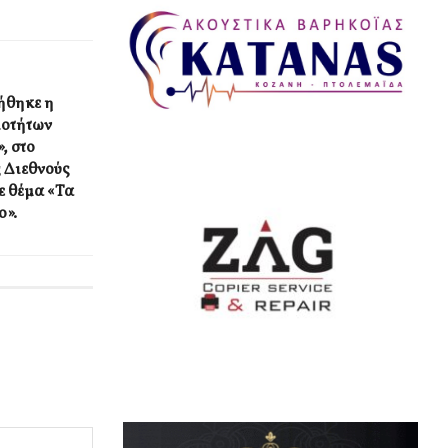
ήθηκε η
ιοτήτων
, στο
ς Διεθνούς
ε θέμα «Τα
ο».