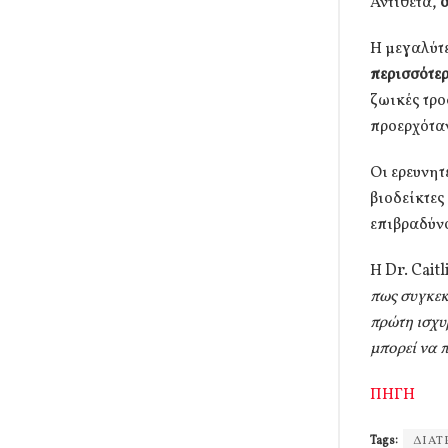
Αντίθετα,
ο
Η μεγαλύτ
περισσότε
ζωικές τρο
προερχόταν
Οι ερευνητ
βιοδείκτε
επιβραδύν
Η Dr. Cait
πως συγκεκ
πρώτη ισχυ
μπορεί να 
ΠΗΓΗ
Tags:
ΔΙΑ