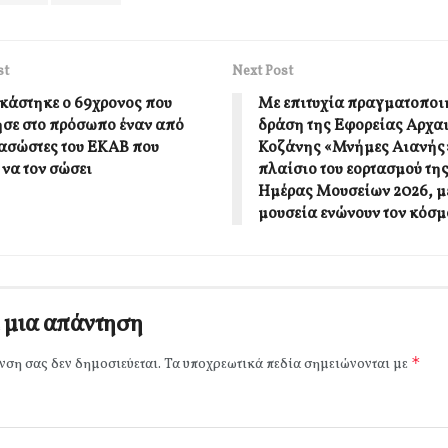
st
Next Post
κάστηκε ο 69χρονος που
Με επιτυχία πραγματοποι
σε στο πρόσωπο έναν από
δράση της Εφορείας Αρχα
ιασώστες του ΕΚΑΒ που
Κοζάνης «Μνήμες Αιανής»
 να τον σώσει
πλαίσιο του εορτασμού τη
Ημέρας Μουσείων 2026, μ
μουσεία ενώνουν τον κόσμ
 μια απάντηση
*
νση σας δεν δημοσιεύεται.
Τα υποχρεωτικά πεδία σημειώνονται με