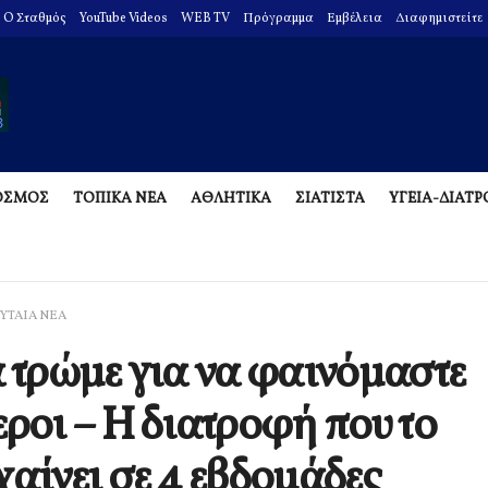
O Σταθμός
YouTube Videos
WEB TV
Πρόγραμμα
Εμβέλεια
Διαφημιστείτε
ΟΣΜΟΣ
ΤΟΠΙΚΑ ΝΕΑ
ΑΘΛΗΤΙΚΑ
ΣΙΑΤΙΣΤΑ
ΥΓΕΙΑ-ΔΙΑΤ
ΥΤΑΙΑ ΝΕΑ
α τρώμε για να φαινόμαστε
εροι – Η διατροφή που το
χαίνει σε 4 εβδομάδες