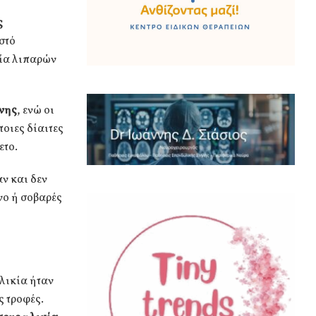
ς
οστό
γία λιπαρών
ΐνης
, ενώ οι
οιες δίαιτες
ετο.
αν και δεν
νο ή σοβαρές
λικία ήταν
ς τροφές.