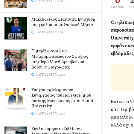
0
6 ΑΥΓΟΎΣΤΟΥ 2026
SHARES
VI
Μακεδονικός Σιάτιστας: Ενίσχυση
Οι ηλικιω
στα γκολ ποστ με Θοδωρή Μήτκα
παρουσίασα
6 ΑΥΓΟΎΣΤΟΥ 2026
University
εμφάνισαν 
Η μεγάλη εορτή της
εβδομάδες
Μεταμορφώσεως του Σωτήρος
στην Ιερά Μονή Δρυοβούνου
Βοΐου. Φωτογραφίες
6 ΑΥΓΟΎΣΤΟΥ 2026
Υπογραφή Μνημονίου
Συνεργασίας του Πανεπιστημίου
Δυτικής Μακεδονίας με το Hanoi
Επικεφαλής
University
και Περιβά
6 ΑΥΓΟΎΣΤΟΥ 2026
αποτελούν 
αλλά όχι 
Κυκλοφόρησε το βιβλίο της