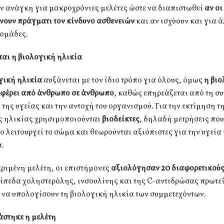
ν ανάγκη για μακροχρόνιες μελέτες ώστε να διαπιστωθεί
αν οι
νουν πράγματι τον κίνδυνο ασθενειών
και αν ισχύουν και για 
 ομάδες.
ται η βιολογική ηλικία
γική ηλικία
αυξάνεται με τον ίδιο τρόπο για όλους, όμως
η βιο
αφέρει από άνθρωπο σε άνθρωπο
, καθώς επηρεάζεται από τη σ
της υγείας και την αντοχή του οργανισμού. Για την εκτίμηση τ
ς ηλικίας χρησιμοποιούνται
βιοδείκτες
, δηλαδή μετρήσεις που
ο λειτουργεί το σώμα και θεωρούνται αξιόπιστες για την υγεία 
.
ριμένη μελέτη, οι επιστήμονες
αξιολόγησαν 20 διαφορετικούς
ίπεδα χοληστερόλης, ινσουλίνης και της C-αντιδρώσας πρωτεΐ
 να υπολογίσουν τη βιολογική ηλικία των συμμετεχόντων.
άστηκε η μελέτη