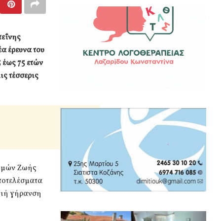
τεΐνης
α έρευνα του
 έως 75 ετών
ις τέσσερις
τημών Ζωής
αποτελέσματα
γιή γήρανση