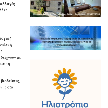
 αλλαγές
άλλες
λογική
υνολική
ης
 δείχνουν με
και τη
 βιοδείκτες
,
νης στο