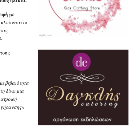
τους ηλικία.
οφή με
κλείονται οι
ειας
%.
στους
 με βεβαιότητα
η δίνει μια
διατροφή
ς γήρανσης
».