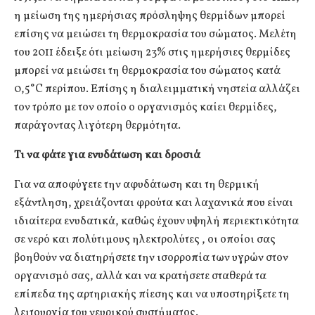
η μείωση της ημερήσιας πρόσληψης θερμίδων μπορεί
επίσης να μειώσει τη θερμοκρασία του σώματος. Μελέτη
του 2011 έδειξε ότι μείωση 23% στις ημερήσιες θερμίδες
μπορεί να μειώσει τη θερμοκρασία του σώματος κατά
0,5°C περίπου. Επίσης η διαλειμματική νηστεία αλλάζει
τον τρόπο με τον οποίο ο οργανισμός καίει θερμίδες,
παράγοντας λιγότερη θερμότητα.
Τι να φάτε για ενυδάτωση και δροσιά
Για να αποφύγετε την αφυδάτωση και τη θερμική
εξάντληση, χρειάζονται φρούτα και λαχανικά που είναι
ιδιαίτερα ενυδατικά, καθώς έχουν υψηλή περιεκτικότητα
σε νερό και πολύτιμους ηλεκτρολύτες , οι οποίοι σας
βοηθούν να διατηρήσετε την ισορροπία των υγρών στον
οργανισμό σας, αλλά και να κρατήσετε σταθερά τα
επίπεδα της αρτηριακής πίεσης και να υποστηρίξετε τη
λειτουργία του νευρικού συστήματος.