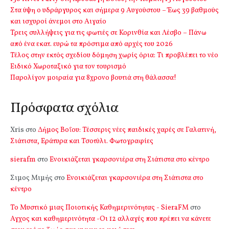
Στα ύψη ο υδράργυρος και σήμερα 9 Αυγούστου – Έως 39 βαθμούς
και ισχυροί άνεμοι στο Αιγαίο
Τρεις συλλήψεις για τις φωτιές σε Κορινθία και Λέσβο – Πάνω
από ένα εκατ. ευρώ τα πρόστιμα από αρχές του 2026
Τέλος στην εκτός σχεδίου δόμηση χωρίς όρια: Τι προβλέπει το νέο
Ειδικό Χωροταξικό για τον τουρισμό
Παρολίγον μοιραία για 8χρονο βουτιά στη θάλασσα!
Πρόσφατα σχόλια
Xris
στο
Δήμος Βοΐου: Τέσσερις νέες παιδικές χαρές σε Γαλατινή,
Σιάτιστα, Εράτυρα και Τσοτύλι. Φωτογραφίες
sierafm
στο
Ενοικιάζεται γκαρσονιέρα στη Σιάτιστα στο κέντρο
Σιμος Μιμής
στο
Ενοικιάζεται γκαρσονιέρα στη Σιάτιστα στο
κέντρο
Το Μυστικό μιας Ποιοτικής Καθημερινότητας - SieraFM
στο
Αγχος και καθημερινότητα -Οι 12 αλλαγές που πρέπει να κάνετε