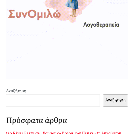
Αναζήτηση
Αναζήτηση
Πρόσφατα άρθρα
13o River Party στη Χρυσαυγή Βοΐου, την Πέμπτη 13 Αυγούστου