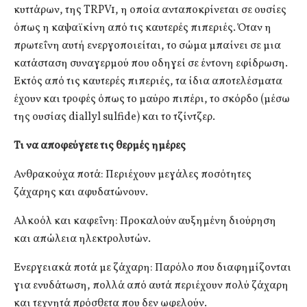
κυττάρων, της TRPV1, η οποία ανταποκρίνεται σε ουσίες
όπως η καψαϊκίνη από τις καυτερές πιπεριές. Όταν η
πρωτεΐνη αυτή ενεργοποιείται, το σώμα μπαίνει σε μια
κατάσταση συναγερμού που οδηγεί σε έντονη εφίδρωση.
Εκτός από τις καυτερές πιπεριές, τα ίδια αποτελέσματα
έχουν και τροφές όπως το μαύρο πιπέρι, το σκόρδο (μέσω
της ουσίας diallyl sulfide) και το τζίντζερ.
Τι να αποφεύγετε τις θερμές ημέρες
Ανθρακούχα ποτά: Περιέχουν μεγάλες ποσότητες
ζάχαρης και αφυδατώνουν.
Αλκοόλ και καφεΐνη: Προκαλούν αυξημένη διούρηση
και απώλεια ηλεκτρολυτών.
Ενεργειακά ποτά με ζάχαρη: Παρόλο που διαφημίζονται
για ενυδάτωση, πολλά από αυτά περιέχουν πολύ ζάχαρη
και τεχνητά πρόσθετα που δεν ωφελούν.