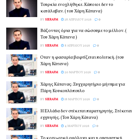
Τουρκία ενοχλήθηκε. Κάποιοι δεν το
κατάλαβαν. ( του Χάρη Κάτανα)
BY
SIERAFM
28 ΑΠΡΙΛΊΟΥ 2026
0
Βάζοντας όρια για να σώσουμε το μέλλον. (
Του Χάρη Κάτανα )
BY
SIERAFM
8 ΑΠΡΙΛΊΟΥ 2026
0
Όταν η φασαρία βαφτίζεται πολιτική. (του
Χάρη Κάτανα)
BY
SIERAFM
20 ΜΑΡΤΊΟΥ 2026
0
Χάρης Κάτανας: Συγχαρητήριο μήνυμα για
Πάρη Κουκουλόπουλο
BY
SIERAFM
18 ΜΑΡΤΊΟΥ 2026
0
Η Ελλάδα δεν στέκεται παρατηρητής. Στέκεται
εγγυητής. (Του Χάρη Κάτανα)
BY
SIERAFM
4 ΜΑΡΤΊΟΥ 2026
0
Το κοινωνικό ομόλογο και η ουσιαστική