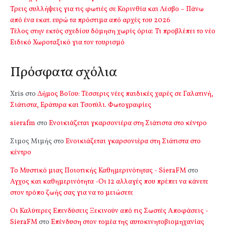
Τρεις συλλήψεις για τις φωτιές σε Κορινθία και Λέσβο – Πάνω
από ένα εκατ. ευρώ τα πρόστιμα από αρχές του 2026
Τέλος στην εκτός σχεδίου δόμηση χωρίς όρια: Τι προβλέπει το νέο
Ειδικό Χωροταξικό για τον τουρισμό
Πρόσφατα σχόλια
Xris
στο
Δήμος Βοΐου: Τέσσερις νέες παιδικές χαρές σε Γαλατινή,
Σιάτιστα, Εράτυρα και Τσοτύλι. Φωτογραφίες
sierafm
στο
Ενοικιάζεται γκαρσονιέρα στη Σιάτιστα στο κέντρο
Σιμος Μιμής
στο
Ενοικιάζεται γκαρσονιέρα στη Σιάτιστα στο
κέντρο
Το Μυστικό μιας Ποιοτικής Καθημερινότητας - SieraFM
στο
Αγχος και καθημερινότητα -Οι 12 αλλαγές που πρέπει να κάνετε
στον τρόπο ζωής σας για να το μειώσετε
Οι Καλύτερες Επενδύσεις Ξεκινούν από τις Σωστές Αποφάσεις -
SieraFM
στο
Επένδυση στον τομέα της αυτοκινητοβιομηχανίας