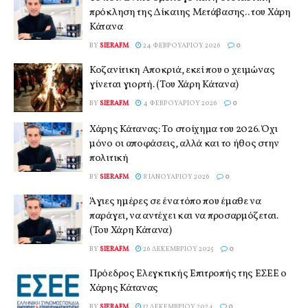
πρόκληση της Δίκαιης Μετάβασης.. του Χάρη
Κάτανα
BY
SIERAFM
24 ΦΕΒΡΟΥΑΡΊΟΥ 2026
0
Κοζανίτικη Αποκριά, εκεί που ο χειμώνας
γίνεται γιορτή. (Του Χάρη Κάτανα)
BY
SIERAFM
4 ΦΕΒΡΟΥΑΡΊΟΥ 2026
0
Χάρης Κάτανας: Το στοίχημα του 2026. Όχι
μόνο οι αποφάσεις, αλλά και το ήθος στην
πολιτική
BY
SIERAFM
8 ΙΑΝΟΥΑΡΊΟΥ 2026
0
Άγιες ημέρες σε ένα τόπο που έμαθε να
παράγει, να αντέχει και να προσαρμόζεται.
(Του Χάρη Κάτανα)
BY
SIERAFM
26 ΔΕΚΕΜΒΡΊΟΥ 2025
0
Πρόεδρος Ελεγκτικής Επιτροπής της ΕΣΕΕ ο
Χάρης Κάτανας
BY
SIERAFM
12 ΔΕΚΕΜΒΡΊΟΥ 2024
0