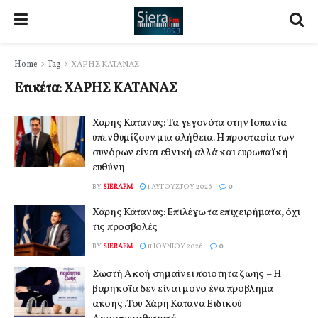
Home
Tag
ΧΑΡΗΣ ΚΑΤΑΝΑΣ
Ετικέτα:
ΧΑΡΗΣ ΚΑΤΑΝΑΣ
Χάρης Κάτανας: Τα γεγονότα στην Ισπανία
υπενθυμίζουν μια αλήθεια. Η προστασία των
συνόρων είναι εθνική αλλά και ευρωπαϊκή
ευθύνη
BY
SIERAFM
1 ΑΥΓΟΎΣΤΟΥ 2026
0
Χάρης Κάτανας: Επιλέγω τα επιχειρήματα, όχι
τις προσβολές
BY
SIERAFM
11 ΙΟΥΝΊΟΥ 2026
0
Σωστή Ακοή σημαίνει ποιότητα ζωής – Η
βαρηκοΐα δεν είναι μόνο ένα πρόβλημα
ακοής .Του Χάρη Κάτανα Ειδικού