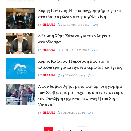
Χάρης Κάτανας: Θερμά συγχαρητήρια για το
σπουδαίο αγώνα και τη μεγάλη νίκη!
BY
SIERAFM
2 ΔΕΚΕΜΒΡΊΟΥ 2024
0
Δήλωση Χάρη Κάτανα για το εκλογικό
αποτέλεσμα
BY
SIERAFM
10 ΟΚΤΩΒΡΊΟΥ 2023
0
Χάρης Κάτανας: Η πρόταση μας για το
ελικόπτερο για επείγοντα περιστατικά υγείας
BY
SIERAFM
24 ΙΟΥΛΊΟΥ 2023
0
Αφού δε μας βγήκε με το φανάρι στη γέφυρα
των Σερβίων, τώρα τρέχουμε και δε φτάνουμε,
τον Οκτώβρη έρχονται εκλογές! ( του Χάρη
Κάτανα )
BY
SIERAFM
8 ΑΠΡΙΛΊΟΥ 2023
0